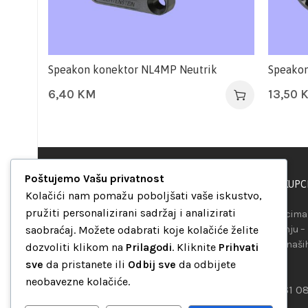
Speakon konektor NL4MP Neutrik
Speakon
6,40
KM
13,50
Poštujemo Vašu privatnost
PODRŠKA KUPC
“Set Up S” d.o.o.
Kolačići nam pomažu poboljšati vaše iskustvo,
Maršala Tita b.b.
pružiti personalizirani sadržaj i analizirati
Našim kupcima 
Avaz Robot centar
saobraćaj. Možete odabrati koje kolačiće želite
raspolaganju –
75000 Tuzla
telefona ili naš
dozvoliti klikom na
Prilagodi
. Kliknite
Prihvati
Bosna i Hercegovina
mreža.
sve
da pristanete ili
Odbij sve
da odbijete
+387 35 262 405
neobavezne kolačiće.
+387 61 0
info@setup.ba