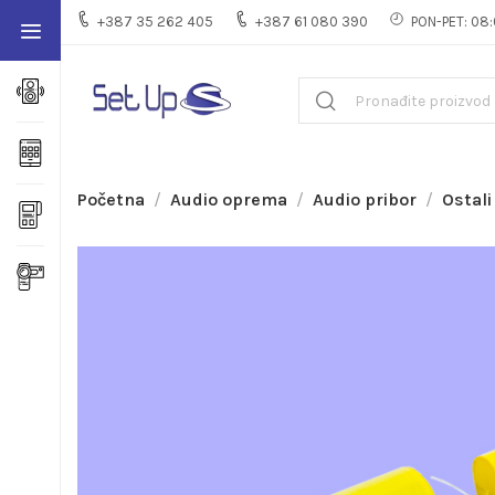
+387 35 262 405
+387 61 080 390
PON-PET: 08:
Početna
Audio oprema
Audio pribor
Ostali