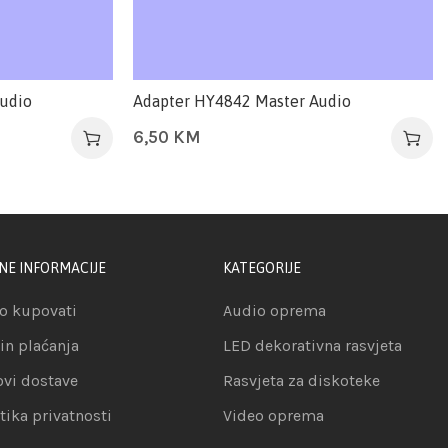
udio
Adapter HY4842 Master Audio
6,50
KM
NE INFORMACIJE
KATEGORIJE
o kupovati
Audio oprema
in plaćanja
LED dekorativna rasvjeta
ovi dostave
Rasvjeta za diskoteke
itika privatnosti
Video oprema