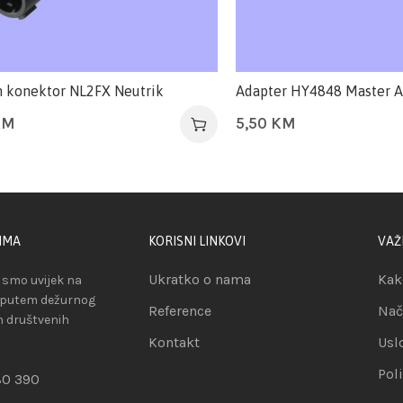
 konektor NL2FX Neutrik
Adapter HY4848 Master A
KM
5,50
KM
IMA
KORISNI LINKOVI
VAŽ
Ukratko o nama
Kak
smo uvijek na
 putem dežurnog
Reference
Nač
ih društvenih
Kontakt
Usl
Pol
80 390