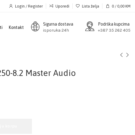
Login / Register
Uporedi
Lista želja
0
/
0,00
KM
Sigurna dostava
Podrška kupcima
ti
Kontakt
isporuka 24h
+387 35 262 405
50-8.2 Master Audio
j u korpu