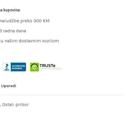
na kupovina:
 narudžbe preko 300 KM
 3 radna dana
su našim dostavnim vozilom
Uporedi
,
Ostali pribor