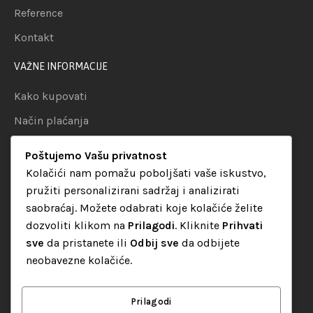
Reference
Kontakt
VAŽNE INFORMACIJE
Kako kupovati
Način plaćanja
Uslovi dostave
Poštujemo Vašu privatnost
Politika privatnosti
Kolačići nam pomažu poboljšati vaše iskustvo,
pružiti personalizirani sadržaj i analizirati
KATEGORIJE
saobraćaj. Možete odabrati koje kolačiće želite
dozvoliti klikom na
Prilagodi
. Kliknite
Prihvati
Audio oprema
sve
da pristanete ili
Odbij sve
da odbijete
LED dekorativna rasvjeta
neobavezne kolačiće.
Rasvjeta za diskoteke
Video oprema
Prilagodi