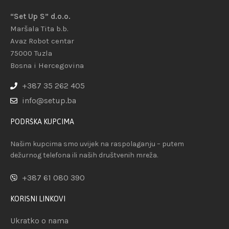
“Set Up S” d.o.o.
Maršala Tita b.b.
Avaz Robot centar
75000 Tuzla
Bosna i Hercegovina
+387 35 262 405
info@setup.ba
PODRŠKA KUPCIMA
Našim kupcima smo uvijek na raspolaganju – putem
dežurnog telefona ili naših društvenih mreža.
+387 61 080 390
KORISNI LINKOVI
Ukratko o nama