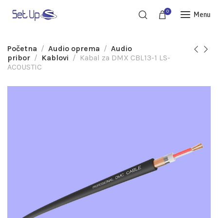
0
Menu
Početna
Audio oprema
Audio
pribor
Kablovi
Kabal za DMX CBL13-1 LS-
ACOUSTIC