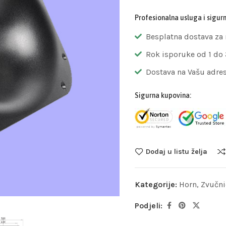
Profesionalna usluga i sigur
Besplatna dostava za
Rok isporuke od 1 do
Dostava na Vašu adre
Sigurna kupovina:
Dodaj u listu želja
Kategorije:
Horn
,
Zvučni
Podjeli: