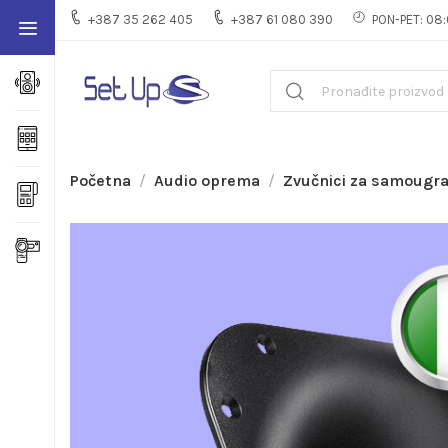
+387 35 262 405
+387 61 080 390
PON-PET: 08:
Početna
Audio oprema
Zvučnici za samougr