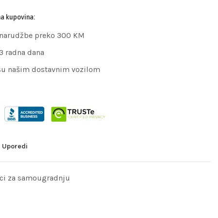
na kupovina:
 narudžbe preko 300 KM
 3 radna dana
su našim dostavnim vozilom
Uporedi
ci za samougradnju