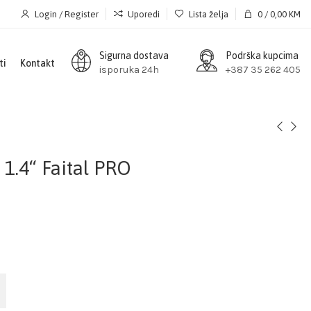
Login / Register
Uporedi
Lista želja
0
/
0,00
KM
Sigurna dostava
Podrška kupcima
ti
Kontakt
isporuka 24h
+387 35 262 405
1.4“ Faital PRO