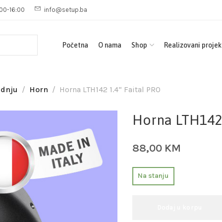
00-16:00
info@setup.ba
Početna
O nama
Shop
Realizovani projek
adnju
Horn
Horna LTH142 1.4“ Faital PRO
Horna LTH142 
88,00
KM
Na stanju
Dodaj u korpu