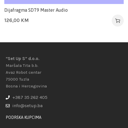
Dijafragma SDT9 Master Audio
126,00
KM
“Set Up S” d.o.o.
Maršala Tita b.b.
Avaz Robot centar
75000 Tuzla
Bosna i Hercegovina
+387 35 262 405
info@setup.ba
PODRŠKA KUPCIMA