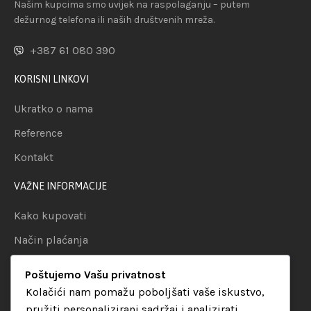
Našim kupcima smo uvijek na raspolaganju – putem
dežurnog telefona ili naših društvenih mreža.
+387 61 080 390
KORISNI LINKOVI
Ukratko o nama
Reference
Kontakt
VAŽNE INFORMACIJE
Kako kupovati
Način plaćanja
Uslovi dostave
Poštujemo Vašu privatnost
Politika privatnosti
Kolačići nam pomažu poboljšati vaše iskustvo,
pružiti personalizirani sadržaj i analizirati