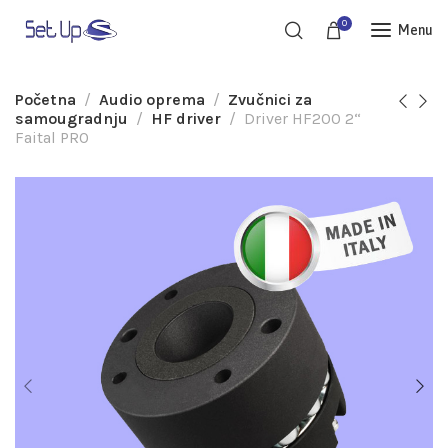
0
Menu
Početna
Audio oprema
Zvučnici za
samougradnju
HF driver
Driver HF200 2“
Faital PRO