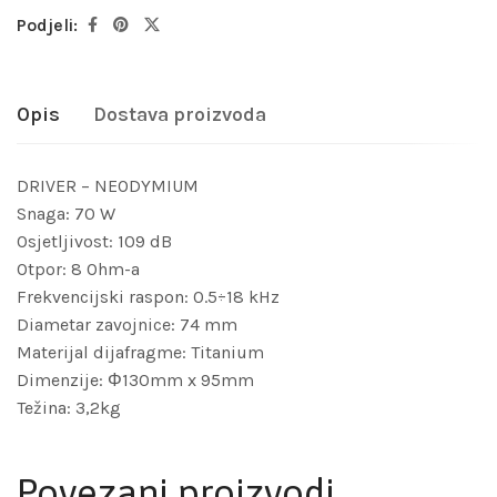
Podjeli:
Opis
Dostava proizvoda
DRIVER – NEODYMIUM
Snaga: 70 W
Osjetljivost: 109 dB
Otpor: 8 Ohm-a
Frekvencijski raspon: 0.5÷18 kHz
Diametar zavojnice: 74 mm
Materijal dijafragme: Titanium
Dimenzije: Φ130mm x 95mm
Težina: 3,2kg
Povezani proizvodi