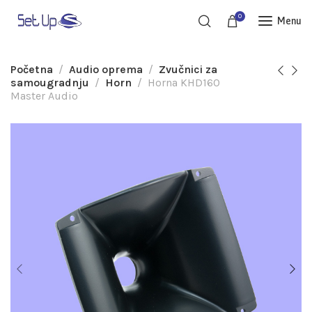
0
Menu
Početna
Audio oprema
Zvučnici za
samougradnju
Horn
Horna KHD160
Master Audio