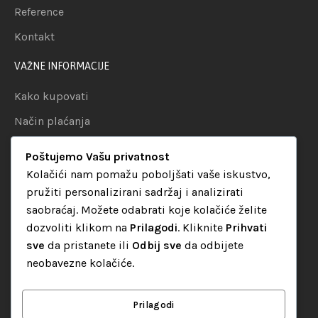
Reference
Kontakt
VAŽNE INFORMACIJE
Kako kupovati
Način plaćanja
Uslovi dostave
Poštujemo Vašu privatnost
Politika privatnosti
Kolačići nam pomažu poboljšati vaše iskustvo,
pružiti personalizirani sadržaj i analizirati
KATEGORIJE
saobraćaj. Možete odabrati koje kolačiće želite
dozvoliti klikom na
Prilagodi
. Kliknite
Prihvati
Audio oprema
sve
da pristanete ili
Odbij sve
da odbijete
LED dekorativna rasvjeta
neobavezne kolačiće.
Rasvjeta za diskoteke
Video oprema
Prilagodi