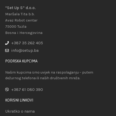
“Set Up S” d.o.o.
Maršala Tita b.b.
Avaz Robot centar
75000 Tuzla
Bosna i Hercegovina
+387 35 262 405
info@setup.ba
PODRŠKA KUPCIMA
Našim kupcima smo uvijek na raspolaganju – putem
dežurnog telefona ili naših društvenih mreža.
+387 61 080 390
KORISNI LINKOVI
Ukratko o nama