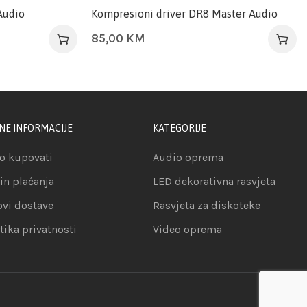
Audio
Kompresioni driver DR8 Master Audio
85,00
KM
NE INFORMACIJE
KATEGORIJE
o kupovati
Audio oprema
in plaćanja
LED dekorativna rasvjeta
ovi dostave
Rasvjeta za diskoteke
itika privatnosti
Video oprema