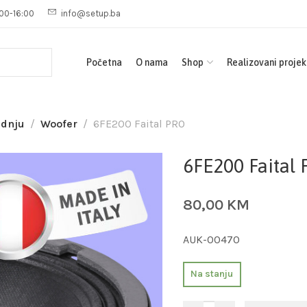
00-16:00
info@setup.ba
Početna
O nama
Shop
Realizovani projek
adnju
Woofer
6FE200 Faital PRO
6FE200 Faital
80,00
KM
AUK-00470
Na stanju