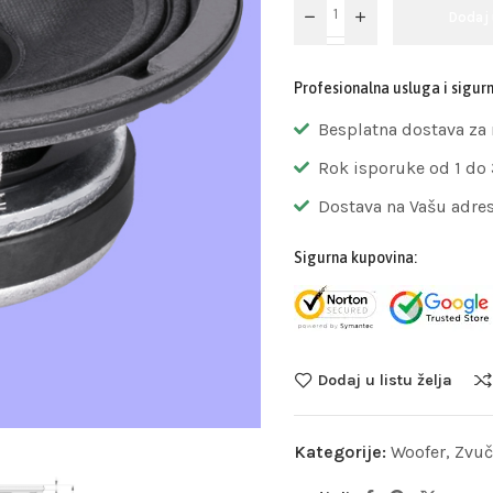
Dodaj
Profesionalna usluga i sigur
Besplatna dostava za
Rok isporuke od 1 do
Dostava na Vašu adre
Sigurna kupovina:
Dodaj u listu želja
Kategorije:
Woofer
,
Zvuč