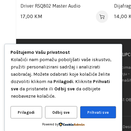
Driver RSQ802 Master Audio
Dijafra
17,00
KM
14,00
Poštujemo Vašu privatnost
PODRŠKA KUPC
“Set Up S” d.o.o.
Kolačići nam pomažu poboljšati vaše iskustvo,
Maršala Tita b.b.
pružiti personalizirani sadržaj i analizirati
Našim kupcima 
Avaz Robot centar
saobraćaj. Možete odabrati koje kolačiće želite
raspolaganju –
75000 Tuzla
telefona ili naš
dozvoliti klikom na
Prilagodi
. Kliknite
Prihvati
Bosna i Hercegovina
mreža.
sve
da pristanete ili
Odbij sve
da odbijete
+387 35 262 405
neobavezne kolačiće.
+387 61 0
info@setup.ba
Prilagodi
Odbij sve
Prihvati sve
Follow:
Powered by
“Set Up S” d.o.o. Tuzla, sva prava pridržana
© 2026 || Des