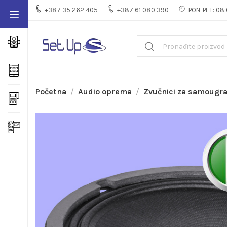
+387 35 262 405
+387 61 080 390
PON-PET: 08:
Početna
Audio oprema
Zvučnici za samougr