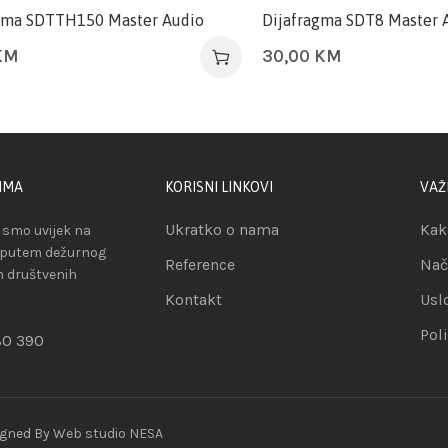
gma SDTTH150 Master Audio
Dijafragma SDT8 Master 
KM
30,00
KM
IMA
KORISNI LINKOVI
VAŽ
Ukratko o nama
Kak
smo uvijek na
 putem dežurnog
Reference
Nač
ih društvenih
Kontakt
Usl
Pol
80 390
igned By
Web studio NESA