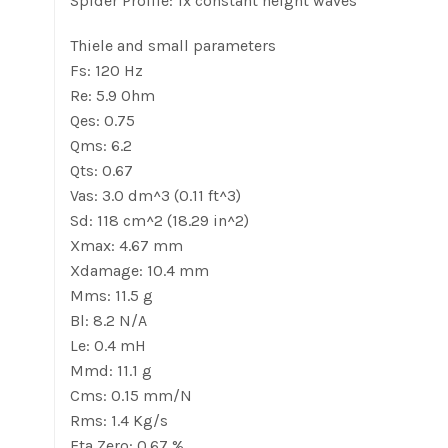
Spider Profile: 1x constant height waves
Thiele and small parameters
Fs: 120 Hz
Re: 5.9 Ohm
Qes: 0.75
Qms: 6.2
Qts: 0.67
Vas: 3.0 dm^3 (0.11 ft^3)
Sd: 118 cm^2 (18.29 in^2)
Xmax: 4.67 mm
Xdamage: 10.4 mm
Mms: 11.5 g
Bl: 8.2 N/A
Le: 0.4 mH
Mmd: 11.1 g
Cms: 0.15 mm/N
Rms: 1.4 Kg/s
Eta Zero: 0.67 %