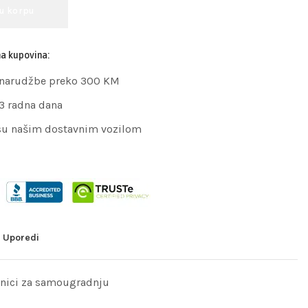
 u korpu
na kupovina:
 narudžbe preko 300 KM
 3 radna dana
su našim dostavnim vozilom
Uporedi
nici za samougradnju