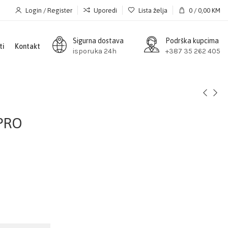
Login / Register
Uporedi
Lista želja
0
/
0,00
KM
Sigurna dostava
Podrška kupcima
ti
Kontakt
isporuka 24h
+387 35 262 405
 PRO