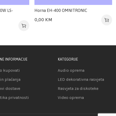
00W LS-
Horna EH-400 OMNITRONIC
0,00
KM
NE INFORMACIJE
KATEGORIJE
o kupovati
Audio oprema
in plaćanja
LED dekorativna rasvjeta
ovi dostave
Rasvjeta za diskoteke
itika privatnosti
Video oprema