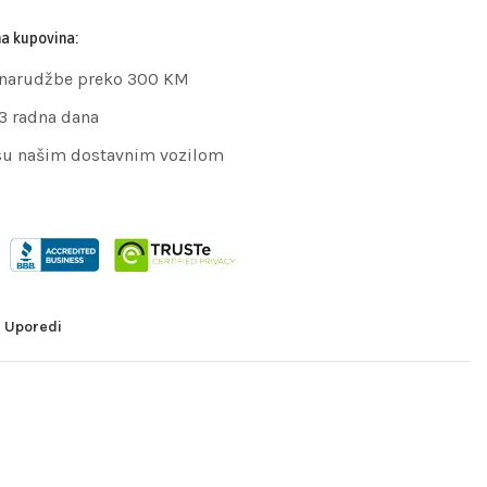
na kupovina:
 narudžbe preko 300 KM
 3 radna dana
su našim dostavnim vozilom
Uporedi