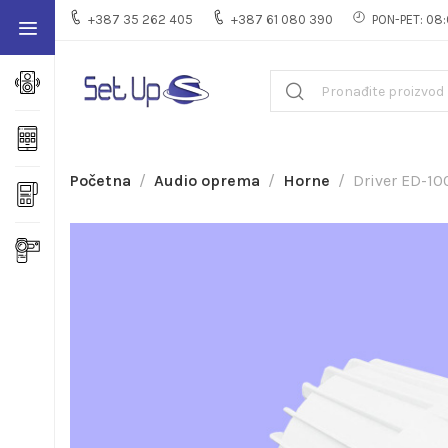
+387 35 262 405
+387 61 080 390
PON-PET: 08:
Početna
Audio oprema
Horne
Driver ED-1