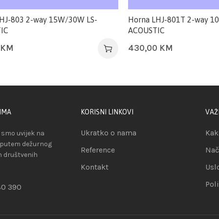
HJ-803 2-way 15W/30W LS-
Horna LHJ-801T 2-way 1
IC
ACOUSTIC
KM
430,00
KM
IMA
KORISNI LINKOVI
VAŽ
Ukratko o nama
Kak
smo uvijek na
 putem dežurnog
Reference
Nač
ih društvenih
Kontakt
Usl
Pol
80 390