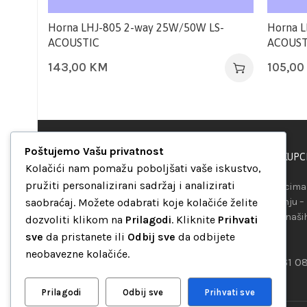
Horna LHJ-805 2-way 25W/50W LS-
Horna L
ACOUSTIC
ACOUST
143,00
KM
105,00
Poštujemo Vašu privatnost
PODRŠKA KUPC
“Set Up S” d.o.o.
Kolačići nam pomažu poboljšati vaše iskustvo,
Maršala Tita b.b.
pružiti personalizirani sadržaj i analizirati
Našim kupcima 
Avaz Robot centar
saobraćaj. Možete odabrati koje kolačiće želite
raspolaganju –
75000 Tuzla
telefona ili naš
dozvoliti klikom na
Prilagodi
. Kliknite
Prihvati
Bosna i Hercegovina
mreža.
sve
da pristanete ili
Odbij sve
da odbijete
+387 35 262 405
neobavezne kolačiće.
+387 61 0
info@setup.ba
Prilagodi
Odbij sve
Prihvati sve