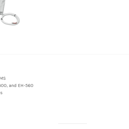
RMS
-400, and EH-560
ms