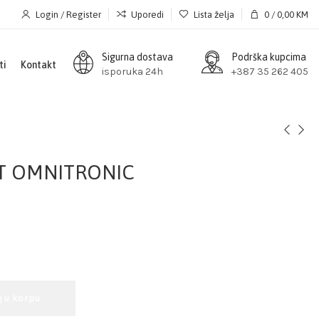
Login / Register
Uporedi
Lista želja
0
/
0,00
KM
Sigurna dostava
Podrška kupcima
ti
Kontakt
isporuka 24h
+387 35 262 405
0T OMNITRONIC
j u korpu