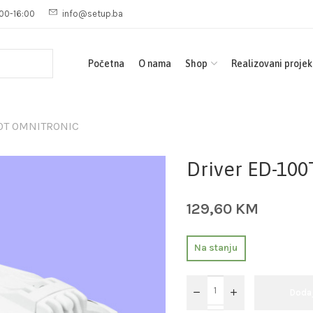
00-16:00
info@setup.ba
Početna
O nama
Shop
Realizovani projek
00T OMNITRONIC
Driver ED-10
129,60
KM
Na stanju
Doda