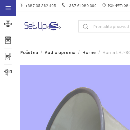
+387 35 262 405
+387 61 080 390
PON-PET: 08:
Početna
Audio oprema
Horne
Horna LHJ-8