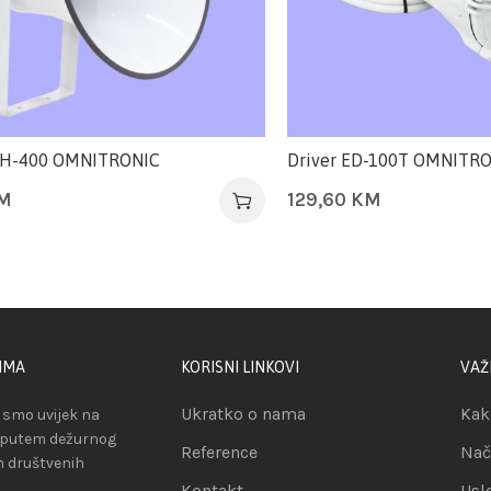
EH-400 OMNITRONIC
Driver ED-100T OMNITR
M
129,60
KM
IMA
KORISNI LINKOVI
VAŽ
Ukratko o nama
Kak
smo uvijek na
 putem dežurnog
Reference
Nač
ih društvenih
Kontakt
Usl