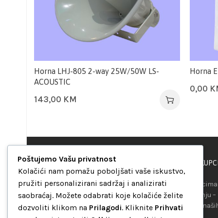
Horna LHJ-805 2-way 25W/50W LS-
Horna 
ACOUSTIC
0,00
K
143,00
KM
Poštujemo Vašu privatnost
PODRŠKA KUPC
“Set Up S” d.o.o.
Kolačići nam pomažu poboljšati vaše iskustvo,
Maršala Tita b.b.
pružiti personalizirani sadržaj i analizirati
Našim kupcima 
Avaz Robot centar
saobraćaj. Možete odabrati koje kolačiće želite
raspolaganju –
75000 Tuzla
telefona ili naš
dozvoliti klikom na
Prilagodi
. Kliknite
Prihvati
Bosna i Hercegovina
mreža.