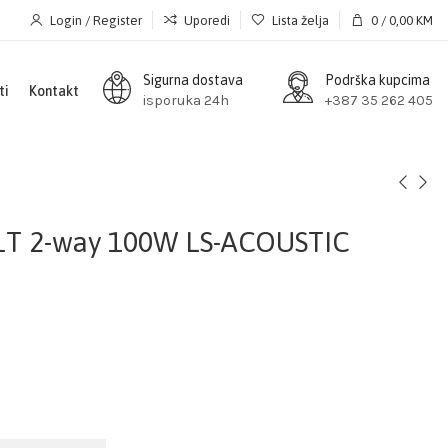
Login / Register
Uporedi
Lista želja
0
/
0,00
KM
Sigurna dostava
Podrška kupcima
ti
Kontakt
isporuka 24h
+387 35 262 405
1T 2-way 100W LS-ACOUSTIC