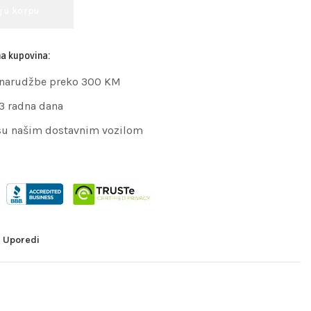
j u korpu
na kupovina:
 narudžbe preko 300 KM
 3 radna dana
su našim dostavnim vozilom
Uporedi