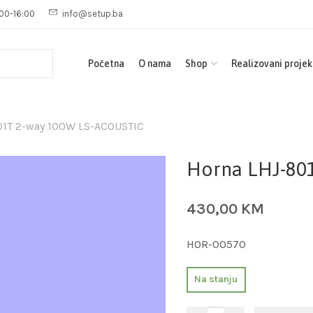
00-16:00
info@setup.ba
Početna
O nama
Shop
Realizovani projek
01T 2-way 100W LS-ACOUSTIC
Horna LHJ-80
430,00
KM
HOR-00570
Na stanju