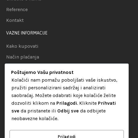
Reference
Kontakt
VAŽNE INFORMACIJE
Kako kupovati
Način plaćanja
Uslovi dostave
Poštujemo Vašu privatnost
Politika privatnosti
Kolačići nam pomažu poboljšati vaše iskustvo,
pružiti personalizirani sadržaj i analizirati
KATEGORIJE
saobraćaj. Možete odabrati koje kolačiće želite
dozvoliti klikom na
Prilagodi
. Kliknite
Prihvati
Audio oprema
sve
da pristanete ili
Odbij sve
da odbijete
LED dekorativna rasvjeta
neobavezne kolačiće.
Rasvjeta za diskoteke
Video oprema
Prilagodi