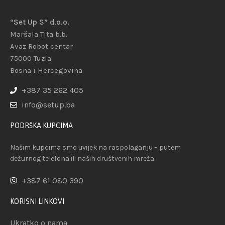
“Set Up S” d.o.o.
Maršala Tita b.b.
Avaz Robot centar
75000 Tuzla
Bosna i Hercegovina
+387 35 262 405
info@setup.ba
PODRŠKA KUPCIMA
Našim kupcima smo uvijek na raspolaganju – putem
dežurnog telefona ili naših društvenih mreža.
+387 61 080 390
KORISNI LINKOVI
Ukratko o nama