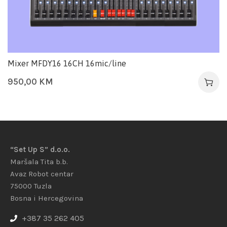
Mixer MFDY16 16CH 16mic/line
950,00
KM
“Set Up S” d.o.o.
Maršala Tita b.b.
Avaz Robot centar
75000 Tuzla
Bosna i Hercegovina
+387 35 262 405