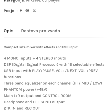
Kategorija:
Miksete/CD playeri
Podjeli:
Opis
Dostava proizvoda
Compact size mixer with effects and USB input
4 MONO inputs + 4 STEREO inputs
DSP (Digital Signal Processor) with 16 selectable effects
USB input with PLAY/PAUSE, VOL+/NEXT, VOL-/PREV
functions
Three band equalizer on each channel (HI / MID / LOW)
PHANTOM power (+48V)
Main L/R output and CONTROL ROOM
Headphone and EFF SEND output
2TK IN and REC OUT