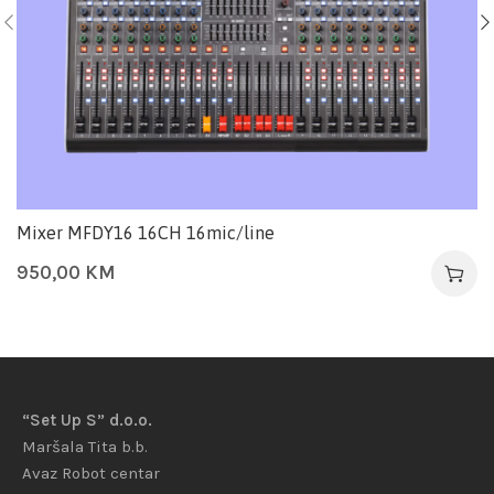
Mixer MFDY16 16CH 16mic/line
950,00
KM
“Set Up S” d.o.o.
Maršala Tita b.b.
Avaz Robot centar