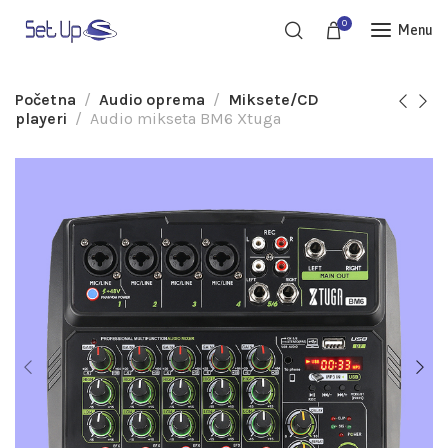
0
Menu
Početna
Audio oprema
Miksete/CD
playeri
Audio mikseta BM6 Xtuga