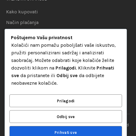
Kako kupovati
Način plaćanja
Uslovi dostave
Poštujemo Vašu privatnost
Politika privatnosti
Kolačići nam pomažu poboljšati vaše iskustvo,
pružiti personalizirani sadržaj i analizirati
KATEGORIJE
saobraćaj. Možete odabrati koje kolačiće želite
dozvoliti klikom na
Prilagodi
. Kliknite
Prihvati
Audio oprema
sve
da pristanete ili
Odbij sve
da odbijete
LED dekorativna rasvjeta
neobavezne kolačiće.
Rasvjeta za diskoteke
Video oprema
Prilagodi
Odbij sve
“Set Up S” d.o.o. Tuzla, sva prava pridržana
© 2026 || Designed
By
Web studio NESA
Prihvati sve