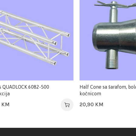
ss QUADLOCK 6082-500
Half Cone sa šarafom, bo
kcija
kočnicom
0
KM
20,90
KM