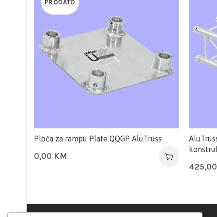
PRODATO
Ploča za rampu Plate QQGP AluTruss
AluTru
konstru
0,00
KM
425,0