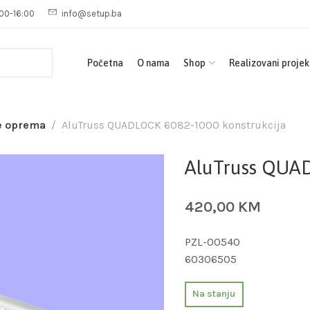
00-16:00
info@setup.ba
Početna
O nama
Shop
Realizovani projek
e oprema
AluTruss QUADLOCK 6082-1000 konstrukcija
AluTruss QUAD
420,00
KM
PZL-00540
60306505
Na stanju