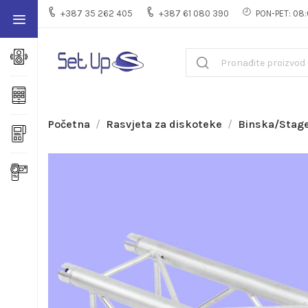
+387 35 262 405
+387 61 080 390
PON-PET: 08:
Početna
Rasvjeta za diskoteke
Binska/Stag