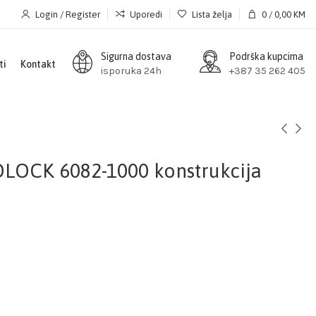
Login / Register
Uporedi
Lista želja
0
/
0,00
KM
Sigurna dostava
Podrška kupcima
ti
Kontakt
isporuka 24h
+387 35 262 405
LOCK 6082-1000 konstrukcija