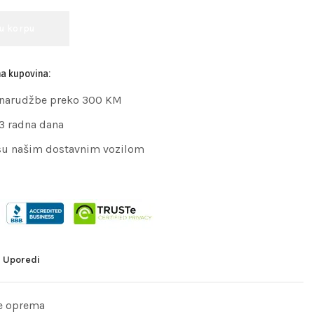
 u korpu
na kupovina:
 narudžbe preko 300 KM
 3 radna dana
su našim dostavnim vozilom
Uporedi
e oprema