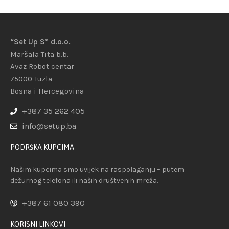
“Set Up S” d.o.o.
Maršala Tita b.b.
Avaz Robot centar
75000 Tuzla
Bosna i Hercegovina
+387 35 262 405
info@setup.ba
PODRŠKA KUPCIMA
Našim kupcima smo uvijek na raspolaganju – putem
dežurnog telefona ili naših društvenih mreža.
+387 61 080 390
KORISNI LINKOVI