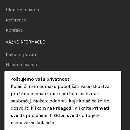
Ukratko o nama
Reference
Kontakt
VAŽNE INFORMACIJE
Kako kupovati
Način plaćanja
Uslovi dostave
Poštujemo Vašu privatnost
Politika privatnosti
Kolačići nam pomažu poboljšati vaše iskustvo,
pružiti personalizirani sadržaj i analizirati
KATEGORIJE
saobraćaj. Možete odabrati koje kolačiće želite
dozvoliti klikom na
Prilagodi
. Kliknite
Prihvati
Audio oprema
sve
da pristanete ili
Odbij sve
da odbijete
LED dekorativna rasvjeta
neobavezne kolačiće.
Rasvjeta za diskoteke