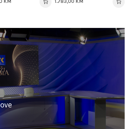
00
KM
1.783,00
KM
nove