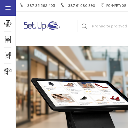
+387 35 262 405
+387 61 080 390
PON-PET: 08: