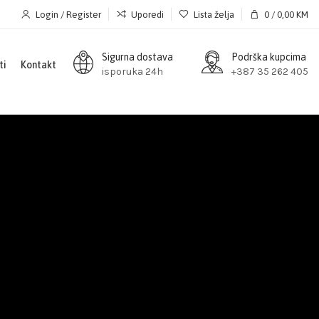
Login / Register
Uporedi
Lista želja
0
/
0,00
KM
Sigurna dostava
Podrška kupcima
ti
Kontakt
isporuka 24h
+387 35 262 405