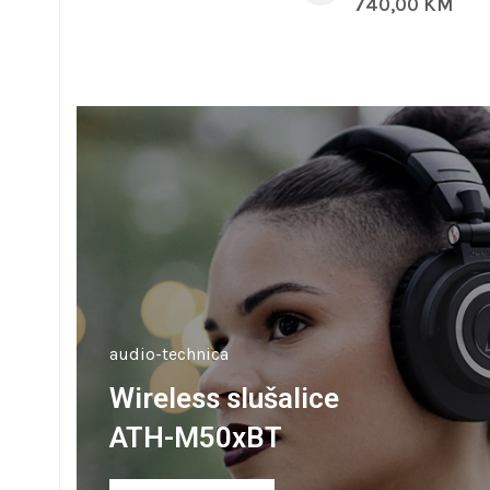
740,00
KM
audio-technica
Wireless slušalice
ATH-M50xBT