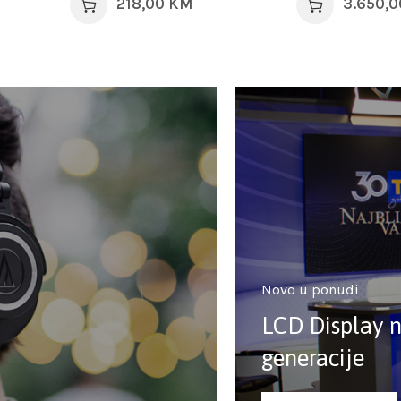
218,00
KM
3.650,
Novo u ponudi
LCD Display 
generacije