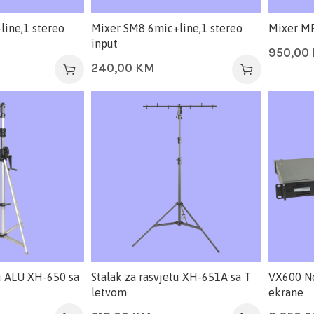
ine,1 stereo
Mixer SM8 6mic+line,1 stereo
Mixer M
input
950,00
240,00
KM
tu ALU XH-650 sa
Stalak za rasvjetu XH-651A sa T
VX600 No
letvom
ekrane