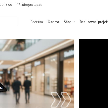
00-16:00
info@setup.ba
Početna
O nama
Shop
Realizovani projek