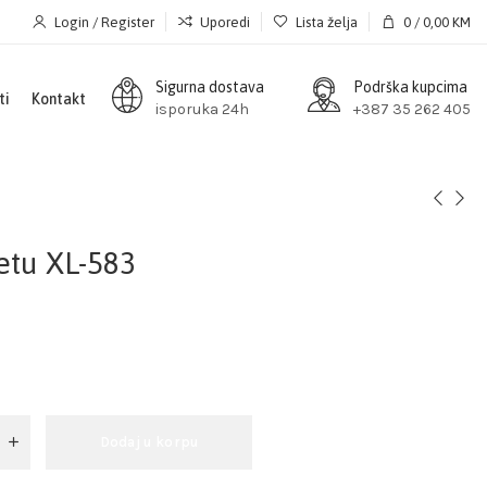
Login / Register
Uporedi
Lista želja
0
/
0,00
KM
Sigurna dostava
Podrška kupcima
ti
Kontakt
isporuka 24h
+387 35 262 405
jetu XL-583
Dodaj u korpu