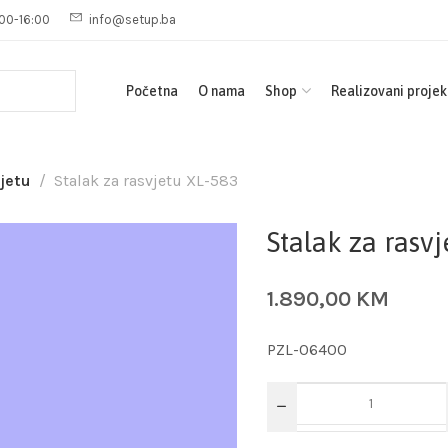
00-16:00
info@setup.ba
Početna
O nama
Shop
Realizovani projek
vjetu
Stalak za rasvjetu XL-583
Stalak za rasv
1.890,00
KM
PZL-06400