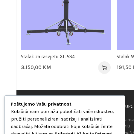
Stalak za rasvjetu XL-584
Stalak 
3.150,00
KM
191,50
Poštujemo Vašu privatnost
PODRŠKA KUPC
“Set Up S” d.o.o.
Kolačići nam pomažu poboljšati vaše iskustvo,
Maršala Tita b.b.
pružiti personalizirani sadržaj i analizirati
Našim kupcima 
Avaz Robot centar
saobraćaj. Možete odabrati koje kolačiće želite
raspolaganju –
75000 Tuzla
telefona ili naš
dozvoliti klikom na
Prilagodi
. Kliknite
Prihvati