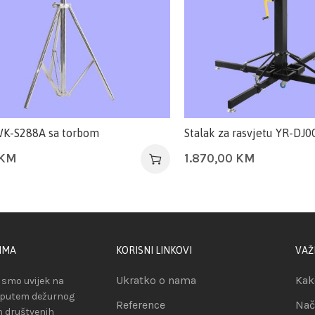
WK-S288A sa torbom
Stalak za rasvjetu YR-DJ0
KM
1.870,00
KM
IMA
KORISNI LINKOVI
VAŽ
Ukratko o nama
Kak
smo uvijek na
 putem dežurnog
Reference
Nač
ih društvenih