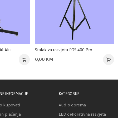
06 Alu
Stalak za rasvjetu FOS 400 Pro
0,00
KM
NE INFORMACIJE
KATEGORIJE
o kupovati
Audio oprema
in plaćanja
LED dekorativna rasvjeta