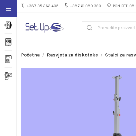
+387 35 262 405
+387 61 080 390
PON-PET: 08:
Početna
Rasvjeta za diskoteke
Stalci za ras