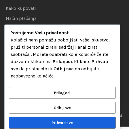
Kako kupovati
Način plaćanja
Uslovi dostave
Poštujemo Vašu privatnost
Politika privatnosti
Kolačići nam pomažu poboljšati vaše iskustvo,
pružiti personalizirani sadržaj i analizirati
KATEGORIJE
saobraćaj. Možete odabrati koje kolačiće želite
dozvoliti klikom na
Prilagodi
. Kliknite
Prihvati
Audio oprema
sve
da pristanete ili
Odbij sve
da odbijete
LED dekorativna rasvjeta
neobavezne kolačiće.
Rasvjeta za diskoteke
Video oprema
Prilagodi
Odbij sve
“Set Up S” d.o.o. Tuzla, sva prava pridržana
© 2026 || Designed
By
Web studio NESA
Prihvati sve