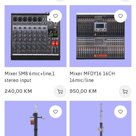
Mixer SM8 6mic+line,1
Mixer MFDY16 16CH
stereo input
16mic/line
240,00
KM
950,00
KM