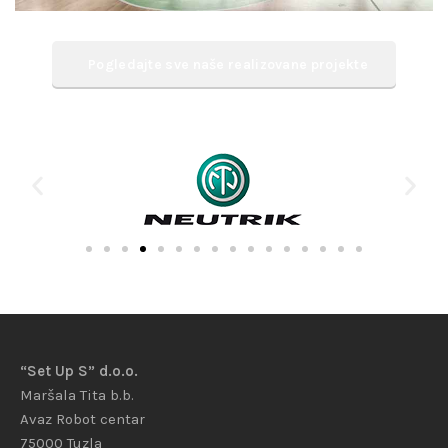
Pogledajte sve naše realizovane projekte
“Set Up S” d.o.o.
Maršala Tita b.b.
Avaz Robot centar
75000 Tuzla