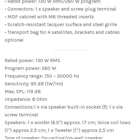
• Rated power: 130 W RMS/260 W program
• Connectors: 1 x speaker and screw plug terminal
• MDF cabinet with M8 threaded inserts
• Scratch-resistant lacquer surface and steel grille
• Transport bag for 4 satellites, brackets and cables
optional
Rated power: 130 W RMS
Program power: 260 W
Frequency range: 150 – 20000 Hz
Sensitivity: 95 dB (1W/1m)
Max. SPL: 119 dB
Impedance: 8 Ohm
Connections:1 x via speaker built-in socket (f); 1 x via
screw terminal
Speakers: 1 x woofer (6.5”) approx. 17 cm; Voice coil lows
(1”) approx 2,5 cm; 1 x Tweeter (1”) approx 2,5 cm
Type of speaker: On-ceiling/on-wall speaker