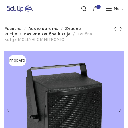
0
Menu
Početna
Audio oprema
Zvučne
kutije
Pasivne zvučne kutije
Zvučna
kutija MOLLY-6 OMNITRONIC
PRODATO