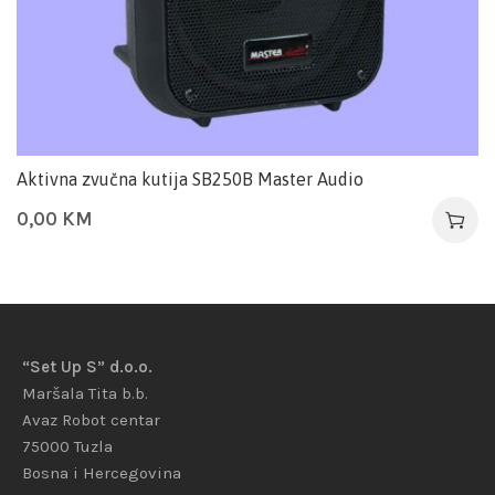
Aktivna zvučna kutija SB250B Master Audio
0,00
KM
“Set Up S” d.o.o.
Maršala Tita b.b.
Avaz Robot centar
75000 Tuzla
Bosna i Hercegovina