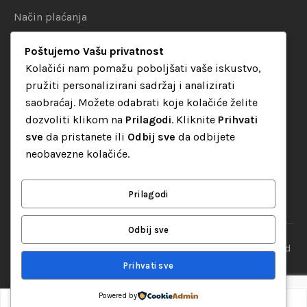
Način plaćanja
Uslovi dostave
Poštujemo Vašu privatnost
Politika privatnosti
Kolačići nam pomažu poboljšati vaše iskustvo,
pružiti personalizirani sadržaj i analizirati
KATEGORIJE
saobraćaj. Možete odabrati koje kolačiće želite
dozvoliti klikom na
Prilagodi
. Kliknite
Prihvati
Audio oprema
sve
da pristanete ili
Odbij sve
da odbijete
LED dekorativna rasvjeta
neobavezne kolačiće.
Rasvjeta za diskoteke
Video oprema
Prilagodi
Odbij sve
“Set Up S” d.o.o. Tuzla, sva prava pridržana
© 2026 || Designed
By
Web studio NESA
Prihvati sve
Powered by
0