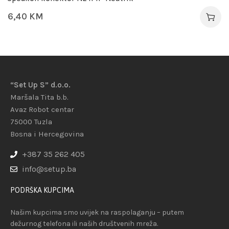
6,40
KM
“Set Up S” d.o.o.
Maršala Tita b.b.
Avaz Robot centar
75000 Tuzla
Bosna i Hercegovina
+387 35 262 405
info@setup.ba
PODRŠKA KUPCIMA
Našim kupcima smo uvijek na raspolaganju – putem
dežurnog telefona ili naših društvenih mreža.