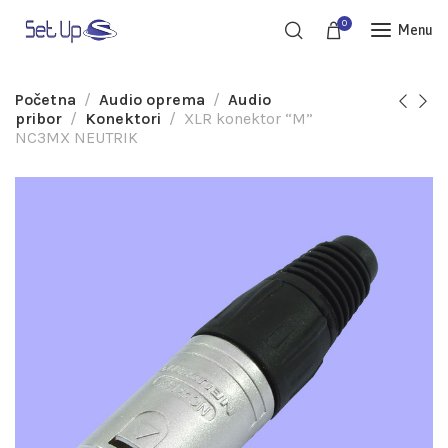
0
Menu
Početna
Audio oprema
Audio
pribor
Konektori
XLR konektor “M”
NC3MX NEUTRIK