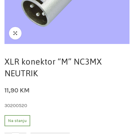
XLR konektor “M” NC3MX
NEUTRIK
11,90
KM
30200520
Na stanju