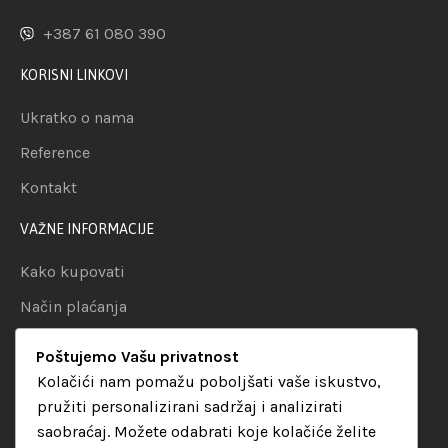
+387 61 080 390
KORISNI LINKOVI
Ukratko o nama
Reference
Kontakt
VAŽNE INFORMACIJE
Kako kupovati
Način plaćanja
Uslovi dostave
Poštujemo Vašu privatnost
Politika privatnosti
Kolačići nam pomažu poboljšati vaše iskustvo,
pružiti personalizirani sadržaj i analizirati
KATEGORIJE
saobraćaj. Možete odabrati koje kolačiće želite