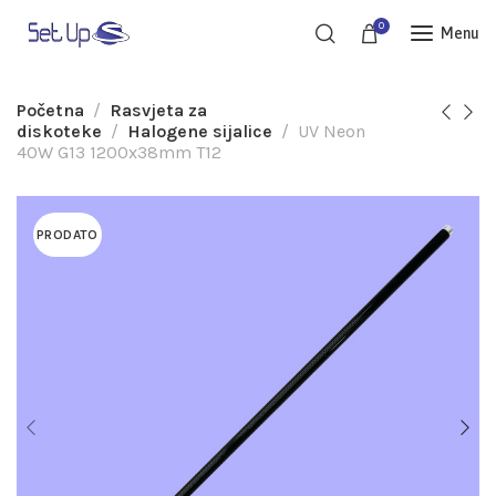
0
Menu
Početna
Rasvjeta za
diskoteke
Halogene sijalice
UV Neon
40W G13 1200x38mm T12
PRODATO