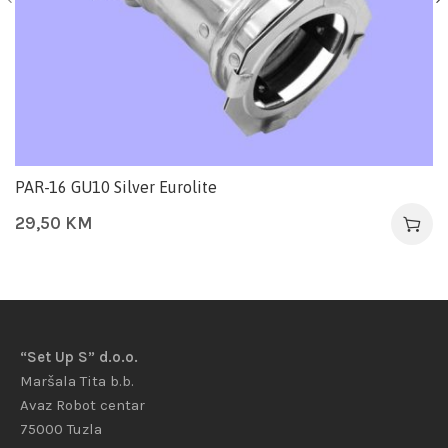
PAR-16 GU10 Silver Eurolite
29,50
KM
“Set Up S” d.o.o.
Maršala Tita b.b.
Avaz Robot centar
75000 Tuzla