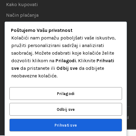
Kako kupovati
Način plaćanja
Uslovi dostave
Poštujemo Vašu privatnost
Politika privatnosti
Kolačići nam pomažu poboljšati vaše iskustvo,
pružiti personalizirani sadržaj i analizirati
KATEGORIJE
saobraćaj. Možete odabrati koje kolačiće želite
dozvoliti klikom na
Prilagodi
. Kliknite
Prihvati
Audio oprema
sve
da pristanete ili
Odbij sve
da odbijete
LED dekorativna rasvjeta
neobavezne kolačiće.
Rasvjeta za diskoteke
Video oprema
Prilagodi
Odbij sve
“Set Up S” d.o.o. Tuzla, sva prava pridržana
© 2026 || Designed
By
Web studio NESA
Prihvati sve