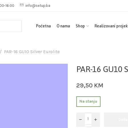
00-16:00
info@setup.ba
Početna
O nama
Shop
Realizovani projek
PAR-16 GU10 Silver Eurolite
PAR-16 GU10 Si
29,50
KM
Na stanju
Doda