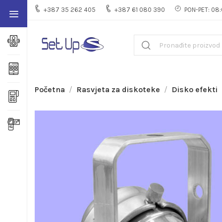
+387 35 262 405
+387 61 080 390
PON-PET: 08:
Početna
Rasvjeta za diskoteke
Disko efekti