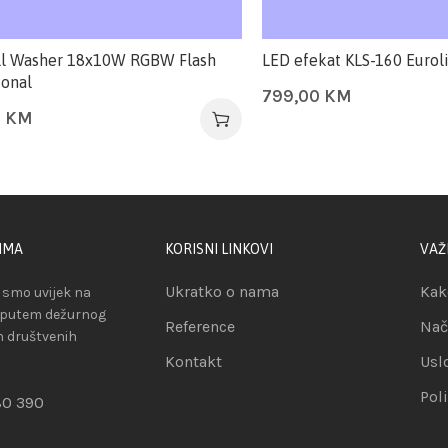
l Washer 18x10W RGBW Flash
LED efekat KLS-160 Eurol
ional
799,00
KM
0
KM
IMA
KORISNI LINKOVI
VAŽ
Ukratko o nama
Kak
smo uvijek na
 putem dežurnog
Reference
Nač
ih društvenih
Kontakt
Usl
Pol
80 390