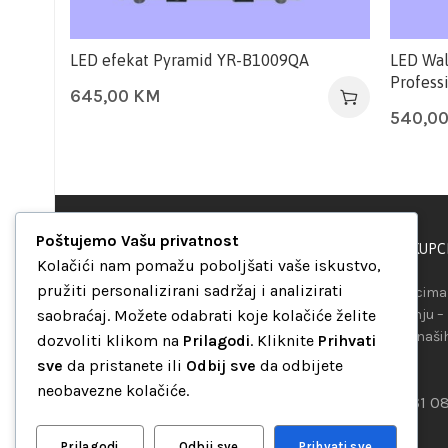
LED efekat Pyramid YR-B1009QA
LED Wal
Profess
645,00
KM
540,0
Poštujemo Vašu privatnost
PODRŠKA KUPC
“Set Up S” d.o.o.
Kolačići nam pomažu poboljšati vaše iskustvo,
Maršala Tita b.b.
pružiti personalizirani sadržaj i analizirati
Našim kupcima 
Avaz Robot centar
saobraćaj. Možete odabrati koje kolačiće želite
raspolaganju –
75000 Tuzla
telefona ili naš
dozvoliti klikom na
Prilagodi
. Kliknite
Prihvati
Bosna i Hercegovina
mreža.
sve
da pristanete ili
Odbij sve
da odbijete
+387 35 262 405
neobavezne kolačiće.
+387 61 0
info@setup.ba
Prilagodi
Odbij sve
Prihvati sve