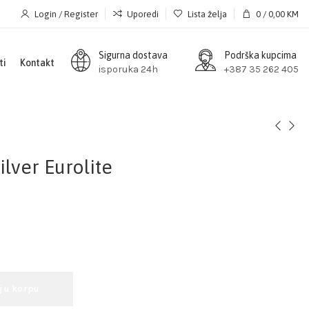
Login / Register
Uporedi
Lista želja
0
/
0,00
KM
Sigurna dostava
Podrška kupcima
ti
Kontakt
isporuka 24h
+387 35 262 405
lver Eurolite
j u korpu