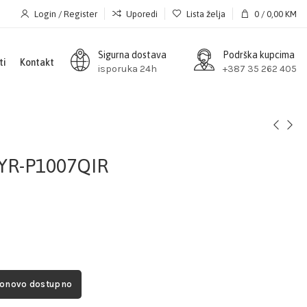
Login / Register
Uporedi
Lista želja
0
/
0,00
KM
Sigurna dostava
Podrška kupcima
ti
Kontakt
isporuka 24h
+387 35 262 405
 YR-P1007QIR
ponovo dostupno