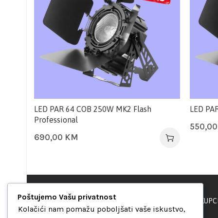
LED PAR 64 COB 250W MK2 Flash
LED PAR
Professional
550,0
690,00
KM
Poštujemo Vašu privatnost
PODRŠKA KUPC
“Set Up S” d.o.o.
Kolačići nam pomažu poboljšati vaše iskustvo,
Maršala Tita b.b.