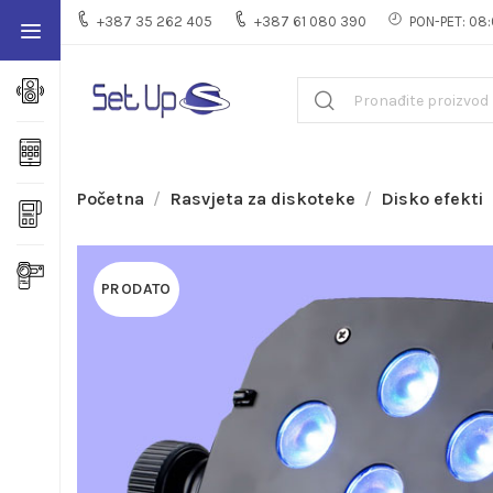
+387 35 262 405
+387 61 080 390
PON-PET: 08:
Početna
Rasvjeta za diskoteke
Disko efekti
PRODATO