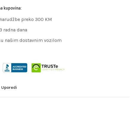
na kupovina:
 narudžbe preko 300 KM
 3 radna dana
su našim dostavnim vozilom
Uporedi