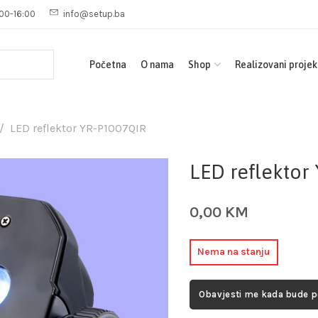
00-16:00
info@setup.ba
Početna
O nama
Shop
Realizovani projek
LED reflektor YR-P1007QIR
LED reflektor
0,00
KM
Nema na stanju
Obavjesti me kada bude 