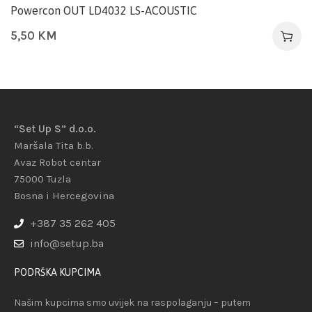
Powercon OUT LD4032 LS-ACOUSTIC
5,50
KM
“Set Up S” d.o.o.
Maršala Tita b.b.
Avaz Robot centar
75000 Tuzla
Bosna i Hercegovina
+387 35 262 405
info@setup.ba
PODRŠKA KUPCIMA
Našim kupcima smo uvijek na raspolaganju – putem