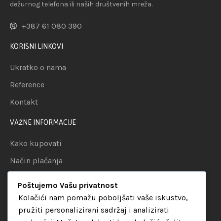
dežurnog telefona ili naših društvenih mreža.
+387 61 080 390
KORISNI LINKOVI
Ukratko o nama
Reference
Kontakt
VAŽNE INFORMACIJE
Kako kupovati
Način plaćanja
Uslovi dostave
Poštujemo Vašu privatnost
Politika privatnosti
Kolačići nam pomažu poboljšati vaše iskustvo,
pružiti personalizirani sadržaj i analizirati
KATEGORIJE