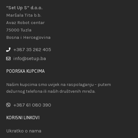
“Set Up S” d.o.o.
Maršala Tita b.b.
Avaz Robot centar
75000 Tuzla
Bosna i Hercegovina
+387 35 262 405
info@setup.ba
PODRŠKA KUPCIMA
Našim kupcima smo uvijek na raspolaganju – putem
dežurnog telefona ili naših društvenih mreža.
+387 61 080 390
KORISNI LINKOVI
Ukratko o nama