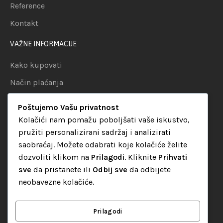
Reference
Kontakt
VAŽNE INFORMACIJE
Kako kupovati
Način plaćanja
Uslovi dostave
Poštujemo Vašu privatnost
Politika privatnosti
Kolačići nam pomažu poboljšati vaše iskustvo,
pružiti personalizirani sadržaj i analizirati
KATEGORIJE
saobraćaj. Možete odabrati koje kolačiće želite
dozvoliti klikom na
Prilagodi
. Kliknite
Prihvati
Audio oprema
sve
da pristanete ili
Odbij sve
da odbijete
LED dekorativna rasvjeta
neobavezne kolačiće.
Rasvjeta za diskoteke
Video oprema
Prilagodi