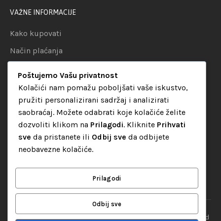
VAŽNE INFORMACIJE
Kako kupovati
Način plaćanja
Uslovi dostave
Poštujemo Vašu privatnost
Politika privatnosti
Kolačići nam pomažu poboljšati vaše iskustvo,
pružiti personalizirani sadržaj i analizirati
KATEGORIJE
saobraćaj. Možete odabrati koje kolačiće želite
dozvoliti klikom na
Prilagodi
. Kliknite
Prihvati
Audio oprema
sve
da pristanete ili
Odbij sve
da odbijete
LED dekorativna rasvjeta
neobavezne kolačiće.
Rasvjeta za diskoteke
Video oprema
Prilagodi
Odbij sve
“Set Up S” d.o.o. Tuzla, sva prava pridržana
© 2026 || Designed