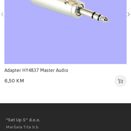
Adapter HY4837 Master Audio
6,50
KM
“Set Up S” d.o.o.
Maršala Tita b.b.