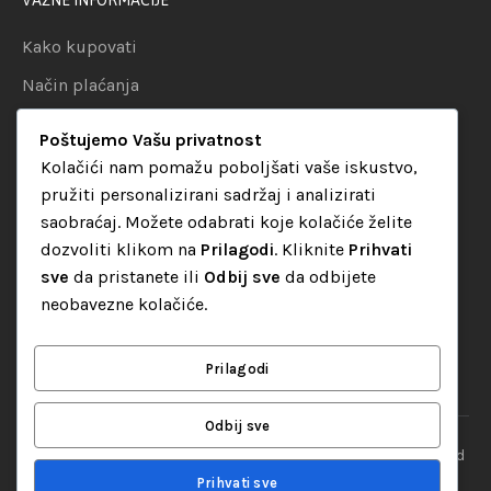
VAŽNE INFORMACIJE
Kako kupovati
Način plaćanja
Uslovi dostave
Poštujemo Vašu privatnost
Politika privatnosti
Kolačići nam pomažu poboljšati vaše iskustvo,
pružiti personalizirani sadržaj i analizirati
KATEGORIJE
saobraćaj. Možete odabrati koje kolačiće želite
dozvoliti klikom na
Prilagodi
. Kliknite
Prihvati
Audio oprema
sve
da pristanete ili
Odbij sve
da odbijete
LED dekorativna rasvjeta
neobavezne kolačiće.
Rasvjeta za diskoteke
Video oprema
Prilagodi
Odbij sve
“Set Up S” d.o.o. Tuzla, sva prava pridržana
© 2026 || Designed
By
Web studio NESA
Prihvati sve