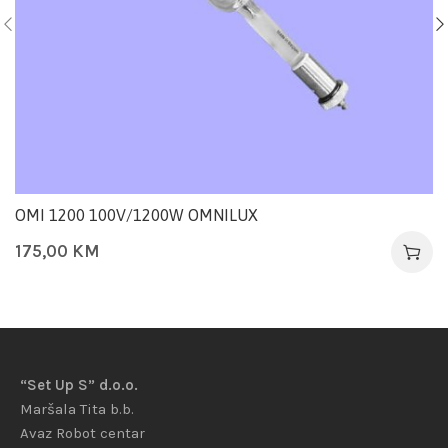
OMI 1200 100V/1200W OMNILUX
175,00
KM
“Set Up S” d.o.o.
Maršala Tita b.b.
Avaz Robot centar