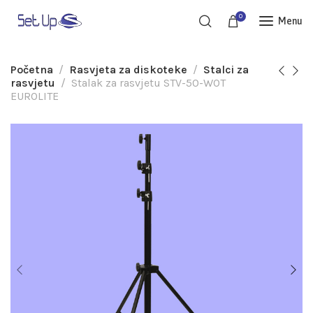
0
Menu
Početna
Rasvjeta za diskoteke
Stalci za
rasvjetu
Stalak za rasvjetu STV-50-WOT
EUROLITE