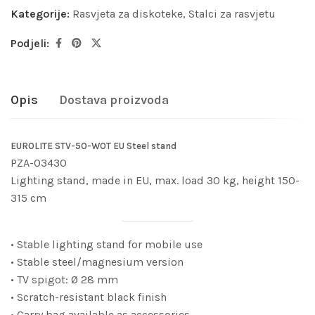
Kategorije:
Rasvjeta za diskoteke
,
Stalci za rasvjetu
Podjeli:
Opis
Dostava proizvoda
EUROLITE STV-50-WOT EU Steel stand
PZA-03430
Lighting stand, made in EU, max. load 30 kg, height 150-
315 cm
• Stable lighting stand for mobile use
• Stable steel/magnesium version
• TV spigot: Ø 28 mm
• Scratch-resistant black finish
• Carry bag available as accessories