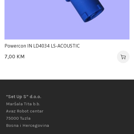
Powercon IN LD4034 LS-ACOUSTIC
7,00
KM
“Set Up S” d.o.o.
Maršala Tita b.b.
Avaz Robot centar
75000 Tuzla
Bosna i Hercegovina