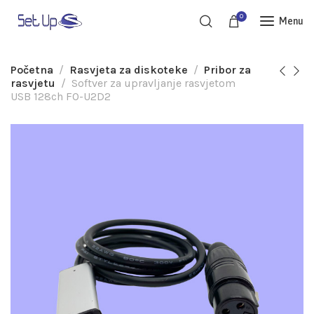
0
Menu
Početna
Rasvjeta za diskoteke
Pribor za
rasvjetu
Softver za upravljanje rasvjetom
USB 128ch FO-U2D2