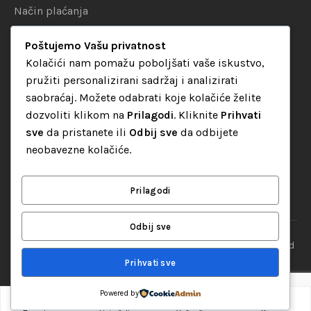
Način plaćanja
Uslovi dostave
Poštujemo Vašu privatnost
Politika privatnosti
Kolačići nam pomažu poboljšati vaše iskustvo,
pružiti personalizirani sadržaj i analizirati
KATEGORIJE
saobraćaj. Možete odabrati koje kolačiće želite
dozvoliti klikom na
Prilagodi
. Kliknite
Prihvati
Audio oprema
sve
da pristanete ili
Odbij sve
da odbijete
LED dekorativna rasvjeta
neobavezne kolačiće.
Rasvjeta za diskoteke
Video oprema
Prilagodi
Odbij sve
“Set Up S” d.o.o. Tuzla, sva prava pridržana
© 2026 || Designed
By
Web studio NESA
Prihvati sve
Powered by
0
Dodaj u korpu