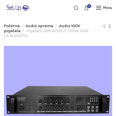
0
Menu
Početna
Audio oprema
Audio 100V
pojačala
Pojačalo USB-6700LY 700W 100V
LS-ACOUSTIC