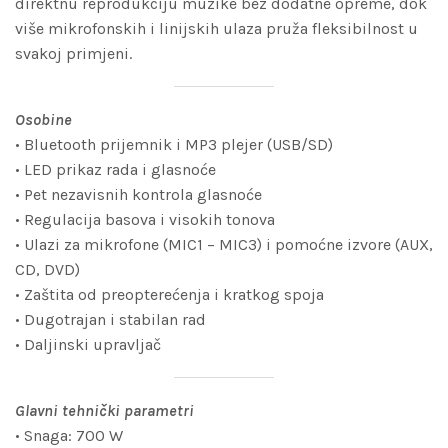
direktnu reprodukciju muzike bez dodatne opreme, dok
više mikrofonskih i linijskih ulaza pruža fleksibilnost u
svakoj primjeni.
Osobine
• Bluetooth prijemnik i MP3 plejer (USB/SD)
• LED prikaz rada i glasnoće
• Pet nezavisnih kontrola glasnoće
• Regulacija basova i visokih tonova
• Ulazi za mikrofone (MIC1 – MIC3) i pomoćne izvore (AUX,
CD, DVD)
• Zaštita od preopterećenja i kratkog spoja
• Dugotrajan i stabilan rad
• Daljinski upravljač
Glavni tehnički parametri
• Snaga: 700 W