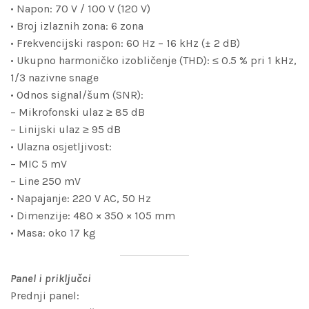
• Napon: 70 V / 100 V (120 V)
• Broj izlaznih zona: 6 zona
• Frekvencijski raspon: 60 Hz – 16 kHz (± 2 dB)
• Ukupno harmoničko izobličenje (THD): ≤ 0.5 % pri 1 kHz,
1/3 nazivne snage
• Odnos signal/šum (SNR):
– Mikrofonski ulaz ≥ 85 dB
– Linijski ulaz ≥ 95 dB
• Ulazna osjetljivost:
– MIC 5 mV
– Line 250 mV
• Napajanje: 220 V AC, 50 Hz
• Dimenzije: 480 × 350 × 105 mm
• Masa: oko 17 kg
Panel i priključci
Prednji panel: