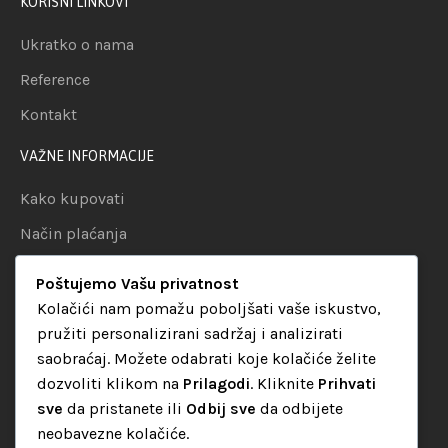
KORISNI LINKOVI
Ukratko o nama
Reference
Kontakt
VAŽNE INFORMACIJE
Kako kupovati
Način plaćanja
Uslovi dostave
Poštujemo Vašu privatnost
Politika privatnosti
Kolačići nam pomažu poboljšati vaše iskustvo,
pružiti personalizirani sadržaj i analizirati
KATEGORIJE
saobraćaj. Možete odabrati koje kolačiće želite
dozvoliti klikom na
Prilagodi
. Kliknite
Prihvati
Audio oprema
sve
da pristanete ili
Odbij sve
da odbijete
LED dekorativna rasvjeta
neobavezne kolačiće.