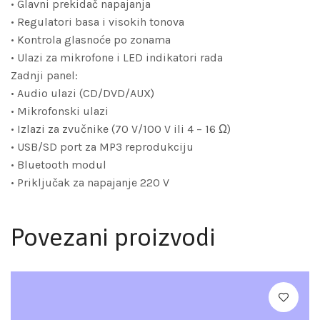
• Glavni prekidač napajanja
• Regulatori basa i visokih tonova
• Kontrola glasnoće po zonama
• Ulazi za mikrofone i LED indikatori rada
Zadnji panel:
• Audio ulazi (CD/DVD/AUX)
• Mikrofonski ulazi
• Izlazi za zvučnike (70 V/100 V ili 4 – 16 Ω)
• USB/SD port za MP3 reprodukciju
• Bluetooth modul
• Priključak za napajanje 220 V
Povezani proizvodi