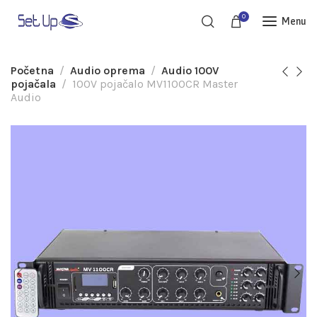
0
Menu
Početna
Audio oprema
Audio 100V
pojačala
100V pojačalo MV1100CR Master
Audio