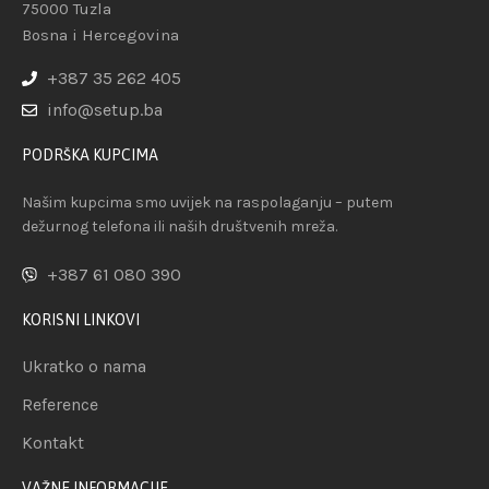
75000 Tuzla
Bosna i Hercegovina
+387 35 262 405
info@setup.ba
PODRŠKA KUPCIMA
Našim kupcima smo uvijek na raspolaganju – putem
dežurnog telefona ili naših društvenih mreža.
+387 61 080 390
KORISNI LINKOVI
Ukratko o nama
Reference
Kontakt
VAŽNE INFORMACIJE