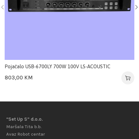
Pojačalo USB-6700LY 700W 100V LS-ACOUSTIC
803,00
KM
“Set Up S” d.o.o.
Maršala Tita b.b.
Avaz Robot centar