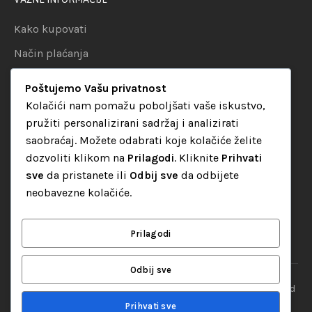
Kako kupovati
Način plaćanja
Uslovi dostave
Poštujemo Vašu privatnost
Politika privatnosti
Kolačići nam pomažu poboljšati vaše iskustvo,
pružiti personalizirani sadržaj i analizirati
KATEGORIJE
saobraćaj. Možete odabrati koje kolačiće želite
dozvoliti klikom na
Prilagodi
. Kliknite
Prihvati
Audio oprema
sve
da pristanete ili
Odbij sve
da odbijete
LED dekorativna rasvjeta
neobavezne kolačiće.
Rasvjeta za diskoteke
Video oprema
Prilagodi
Odbij sve
“Set Up S” d.o.o. Tuzla, sva prava pridržana
© 2026 || Designed
By
Web studio NESA
Prihvati sve