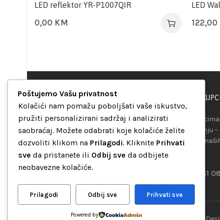
LED reflektor YR-P1007QIR
LED Wal
0,00
KM
122,00
Poštujemo Vašu privatnost
PODRŠKA KUPC
“Set Up S” d.o.o.
Kolačići nam pomažu poboljšati vaše iskustvo,
Maršala Tita b.b.
pružiti personalizirani sadržaj i analizirati
Našim kupcima 
Avaz Robot centar
saobraćaj. Možete odabrati koje kolačiće želite
raspolaganju –
75000 Tuzla
telefona ili naš
dozvoliti klikom na
Prilagodi
. Kliknite
Prihvati
Bosna i Hercegovina
mreža.
sve
da pristanete ili
Odbij sve
da odbijete
+387 35 262 405
neobavezne kolačiće.
+387 61 0
info@setup.ba
Prilagodi
Odbij sve
Prihvati sve
Follow:
Powered by
“Set Up S” d.o.o. Tuzla, sva prava pridržana
© 2026 || Des