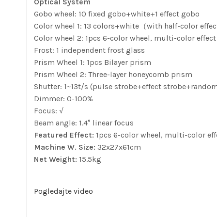
Optical System
Gobo wheel: 10 fixed gobo+white+1 effect gobo
Color wheel 1: 13 colors+white（with half-color effec
Color wheel 2: 1pcs 6-color wheel, multi-color effec
Frost: 1 independent frost glass
Prism Wheel 1: 1pcs Bilayer prism
Prism Wheel 2: Three-layer honeycomb prism
Shutter: 1~13t/s (pulse strobe+effect strobe+random
Dimmer: 0-100%
Focus: √
Beam angle: 1.4° linear focus
Featured Effect:
1pcs 6-color wheel, multi-color ef
Machine W. Size:
32x27x61cm
Net Weight:
15.5kg
Pogledajte video