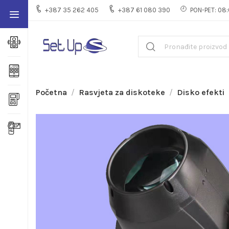
+387 35 262 405
+387 61 080 390
PON-PET: 08:
Početna
Rasvjeta za diskoteke
Disko efekti