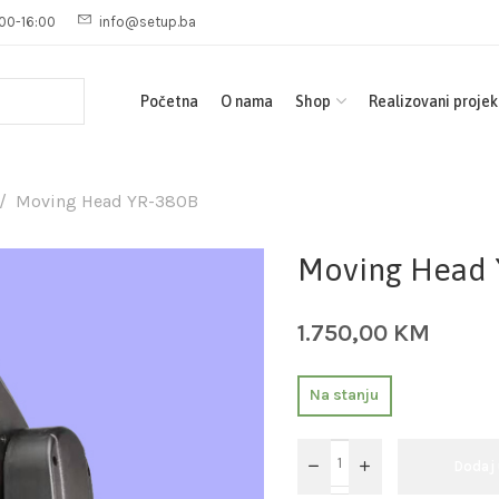
00-16:00
info@setup.ba
Početna
O nama
Shop
Realizovani projek
Moving Head YR-380B
Moving Head 
1.750,00
KM
Na stanju
Dodaj