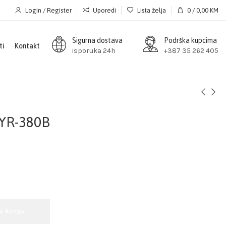
Login / Register
Uporedi
Lista želja
0
/
0,00
KM
Sigurna dostava
Podrška kupcima
ti
Kontakt
isporuka 24h
+387 35 262 405
YR-380B
 u korpu