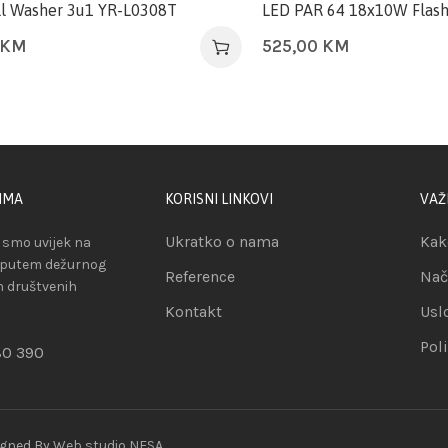
l Washer 3u1 YR-L0308T
LED PAR 64 18x10W Flash
KM
525,00
KM
IMA
KORISNI LINKOVI
VAŽ
Ukratko o nama
Kak
smo uvijek na
 putem dežurnog
Reference
Nač
ih društvenih
Kontakt
Usl
Pol
80 390
igned By
Web studio NESA