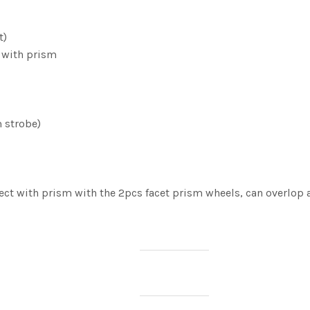
t)
t with prism
 strobe)
fect with prism with the 2pcs facet prism wheels, can overlop 