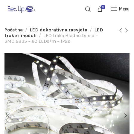
0
Menu
Početna
LED dekorativna rasvjeta
LED
trake i moduli
LED traka Hladno bijela –
SMD 2835 – 60 LEDs/m – IP22