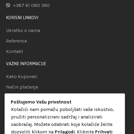
+387 61 080 390
KORISNI LINKOVI
Ukratko o nama
Reference
Kontakt
VAŽNE INFORMACIJE
Kako kupovati
Način plaćanja
Uslovi dostave
Poštujemo Vašu privatnost
Politika privatnosti
Kolačići nam pomažu poboljšati vaše iskustvo,
pružiti personalizirani sadržaj i analizirati
KATEGORIJE
saobraćaj. Možete odabrati koje kolačiće želite
dozvoliti klikom na
Prilagodi
. Kliknite
Prihvati
Audio oprema