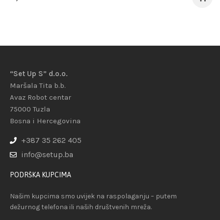
“Set Up S” d.o.o.
Maršala Tita b.b.
Avaz Robot centar
75000 Tuzla
Bosna i Hercegovina
+387 35 262 405
info@setup.ba
PODRŠKA KUPCIMA
Našim kupcima smo uvijek na raspolaganju – putem
dežurnog telefona ili naših društvenih mreža.