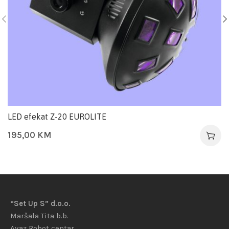
LED efekat Z-20 EUROLITE
195,00
KM
“Set Up S” d.o.o.
Maršala Tita b.b.
Avaz Robot centar