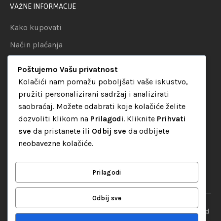
VAŽNE INFORMACIJE
Kako kupovati
Način plaćanja
Uslovi dostave
Poštujemo Vašu privatnost
Politika privatnosti
Kolačići nam pomažu poboljšati vaše iskustvo,
pružiti personalizirani sadržaj i analizirati
KATEGORIJE
saobraćaj. Možete odabrati koje kolačiće želite
dozvoliti klikom na
Prilagodi
. Kliknite
Prihvati
Audio oprema
sve
da pristanete ili
Odbij sve
da odbijete
LED dekorativna rasvjeta
neobavezne kolačiće.
Rasvjeta za diskoteke
Video oprema
Prilagodi
Odbij sve
“Set Up S” d.o.o. Tuzla, sva prava pridržana
© 2026 || Designed