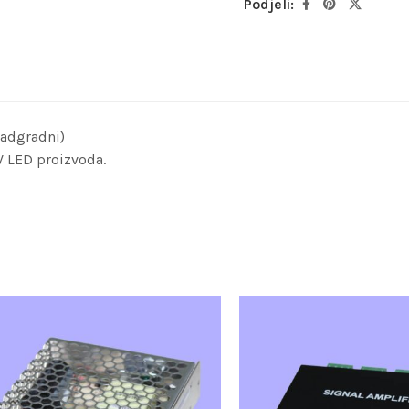
Podjeli:
nadgradni)
4V LED proizvoda.