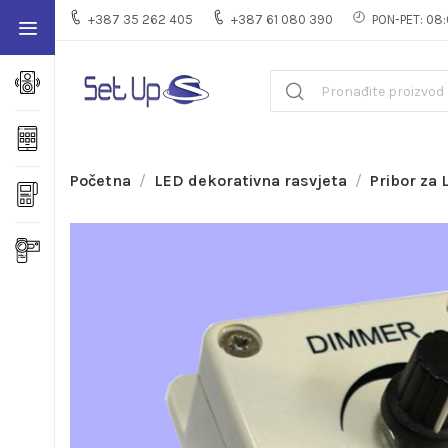
+387 35 262 405
+387 61 080 390
PON-PET: 08:
Početna
LED dekorativna rasvjeta
Pribor za 