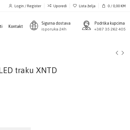
Login / Register
Uporedi
Lista želja
0
/
0,00
KM
Sigurna dostava
Podrška kupcima
ti
Kontakt
isporuka 24h
+387 35 262 405
 LED traku XNTD