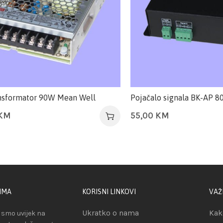
nsformator 90W Mean Well
Pojačalo signala BK-AP 8
KM
55,00
KM
IMA
KORISNI LINKOVI
VAŽ
Ukratko o nama
Kak
smo uvijek na