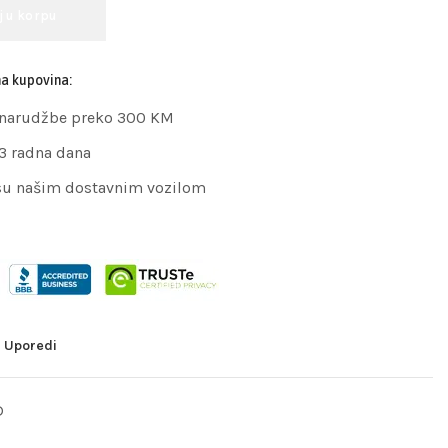
j u korpu
na kupovina:
 narudžbe preko 300 KM
 3 radna dana
su našim dostavnim vozilom
Uporedi
D