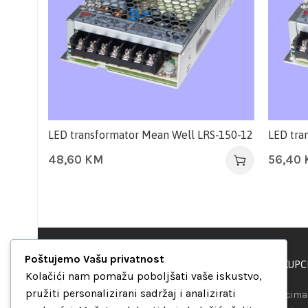
LED transformator Mean Well LRS-150-12
LED tra
48,60
KM
56,40
Poštujemo Vašu privatnost
PODRŠKA KUPC
“Set Up S” d.o.o.
Kolačići nam pomažu poboljšati vaše iskustvo,
Maršala Tita b.b.
pružiti personalizirani sadržaj i analizirati
Našim kupcima 
Avaz Robot centar