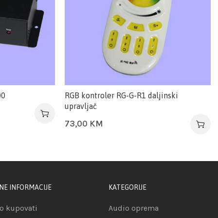
00
RGB kontroler RG-G-R1 daljinski
upravljač
73,00
KM
NE INFORMACIJE
KATEGORIJE
o kupovati
Audio oprema