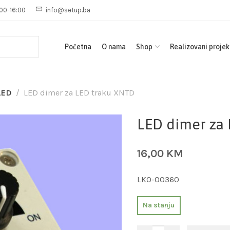
00-16:00
info@setup.ba
Početna
O nama
Shop
Realizovani projek
LED
LED dimer za LED traku XNTD
LED dimer za
16,00
KM
LKO-00360
Na stanju