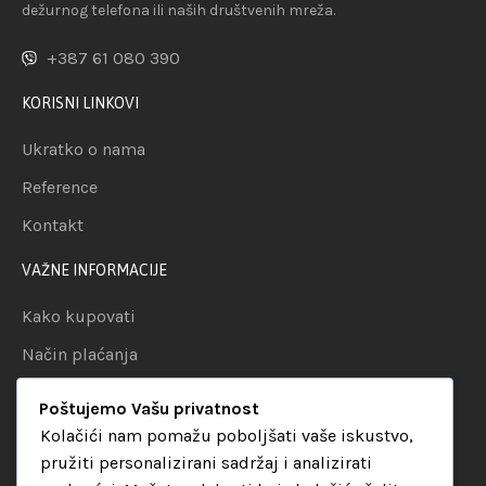
dežurnog telefona ili naših društvenih mreža.
+387 61 080 390
KORISNI LINKOVI
Ukratko o nama
Reference
Kontakt
VAŽNE INFORMACIJE
Kako kupovati
Način plaćanja
Uslovi dostave
Poštujemo Vašu privatnost
Politika privatnosti
Kolačići nam pomažu poboljšati vaše iskustvo,
pružiti personalizirani sadržaj i analizirati
KATEGORIJE