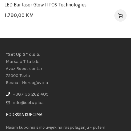
LED Bar laser Glow II FOS Technologies
1.790,00
KM
“Set Up S” d.o.o.
Maršala Tita b.b.
Avaz Robot centar
75000 Tuzla
Bosna i Hercegovina
+387 35 262 405
info@setup.ba
PODRŠKA KUPCIMA
Našim kupcima smo uvijek na raspolaganju – putem