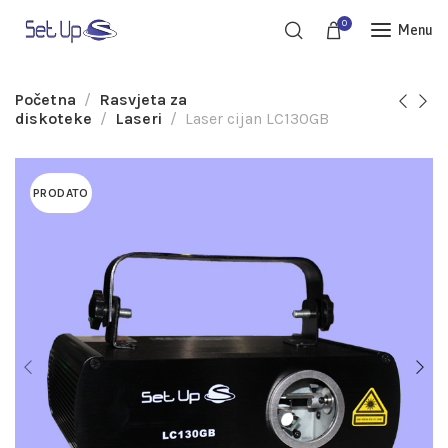
0
Menu
Početna
Rasvjeta za
diskoteke
Laseri
Laser cijan LC130GB
PRODATO