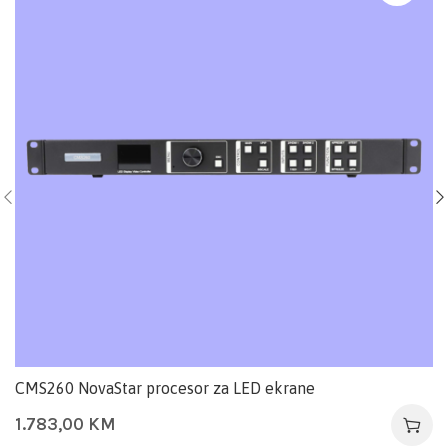
CMS260 NovaStar procesor za LED ekrane
1.783,00
KM