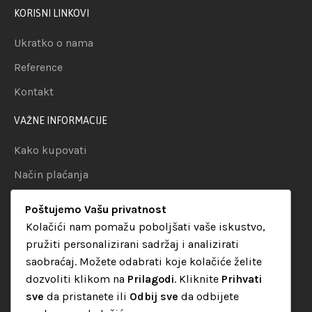
KORISNI LINKOVI
Ukratko o nama
Reference
Kontakt
VAŽNE INFORMACIJE
Kako kupovati
Način plaćanja
Uslovi dostave
Poštujemo Vašu privatnost
Politika privatnosti
Kolačići nam pomažu poboljšati vaše iskustvo,
pružiti personalizirani sadržaj i analizirati
KATEGORIJE
saobraćaj. Možete odabrati koje kolačiće želite
dozvoliti klikom na
Prilagodi
. Kliknite
Prihvati
Audio oprema
sve
da pristanete ili
Odbij sve
da odbijete
LED dekorativna rasvjeta