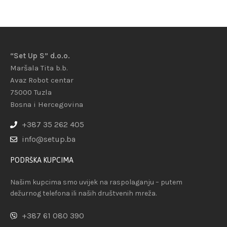
“Set Up S” d.o.o.
Maršala Tita b.b.
Avaz Robot centar
75000 Tuzla
Bosna i Hercegovina
+387 35 262 405
info@setup.ba
PODRŠKA KUPCIMA
Našim kupcima smo uvijek na raspolaganju – putem
dežurnog telefona ili naših društvenih mreža.
+387 61 080 390