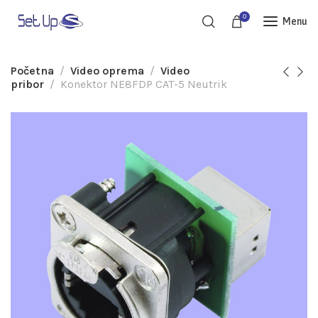
0
Menu
Početna
Video oprema
Video
pribor
Konektor NE8FDP CAT-5 Neutrik