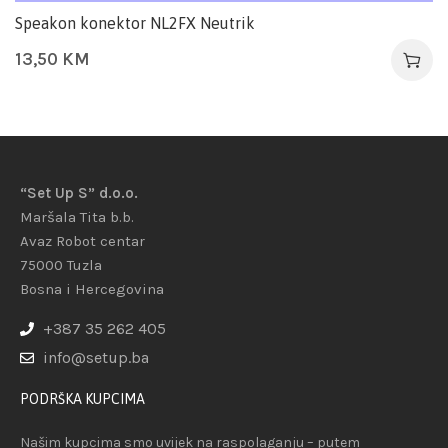
Speakon konektor NL2FX Neutrik
13,50
KM
“Set Up S” d.o.o.
Maršala Tita b.b.
Avaz Robot centar
75000 Tuzla
Bosna i Hercegovina
+387 35 262 405
info@setup.ba
PODRŠKA KUPCIMA
Našim kupcima smo uvijek na raspolaganju – putem