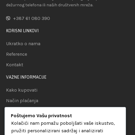
dežurnog telefona ili naših društvenih mreža.
+387 61 080 390
KORISNI LINKOVI
Ukratko o nama
Reference
Kontakt
VAŽNE INFORMACIJE
Kako kupovati
Način plaćanja
Uslovi dostave
Poštujemo Vašu privatnost
Politika privatnosti
Kolačići nam pomažu poboljšati vaše iskustvo,
pružiti personalizirani sadržaj i analizirati
KATEGORIJE