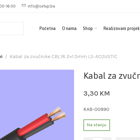
00-16:00
info@setup.ba
Početna
O nama
Shop
Realizovani projek
i
Kabal za zvučnike CBL18 2×1.5mm LS-ACOUSTIC
Kabal za zvu
3,30
KM
KAB-00990
Na stanju