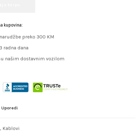
aj u korpu
na kupovina:
 narudžbe preko 300 KM
 3 radna dana
su našim dostavnim vozilom
Uporedi
,
Kablovi