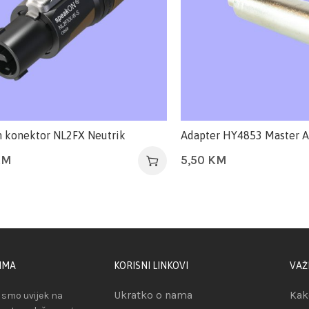
 konektor NL2FX Neutrik
Adapter HY4853 Master A
KM
5,50
KM
IMA
KORISNI LINKOVI
VAŽ
Ukratko o nama
Kak
smo uvijek na