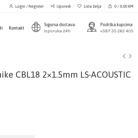
Login / Register
Uporedi
Lista želja
0
/
0,00
KM
Sigurna dostava
Podrška kupcima
ti
Kontakt
isporuka 24h
+387 35 262 405
čnike CBL18 2×1.5mm LS-ACOUSTIC