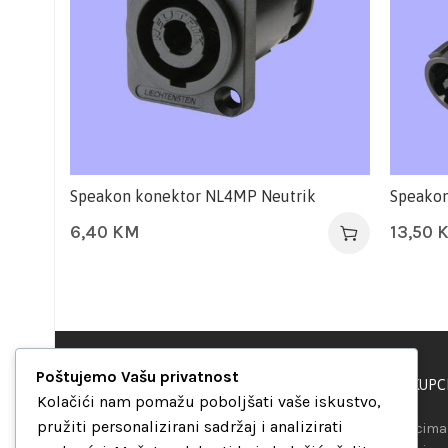
Speakon konektor NL4MP Neutrik
Speakon
6,40
KM
13,50
Poštujemo Vašu privatnost
PODRŠKA KUPC
“Set Up S” d.o.o.
Kolačići nam pomažu poboljšati vaše iskustvo,
Maršala Tita b.b.
pružiti personalizirani sadržaj i analizirati
Našim kupcima 
Avaz Robot centar