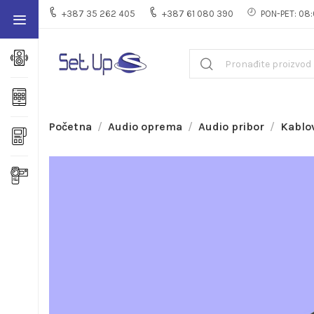
+387 35 262 405
+387 61 080 390
PON-PET: 08:
Početna
Audio oprema
Audio pribor
Kablov