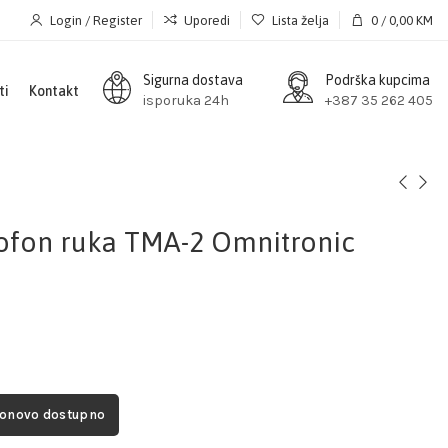
Login / Register
Uporedi
Lista želja
0
/
0,00
KM
Sigurna dostava
Podrška kupcima
ti
Kontakt
isporuka 24h
+387 35 262 405
ofon ruka TMA-2 Omnitronic
ponovo dostupno