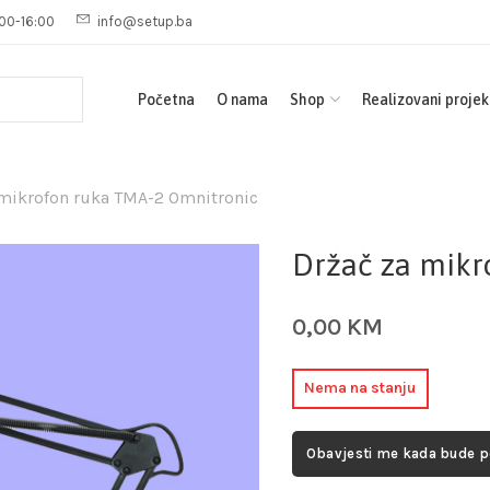
00-16:00
info@setup.ba
Početna
O nama
Shop
Realizovani projek
 mikrofon ruka TMA-2 Omnitronic
Držač za mikr
0,00
KM
Nema na stanju
Obavjesti me kada bude 