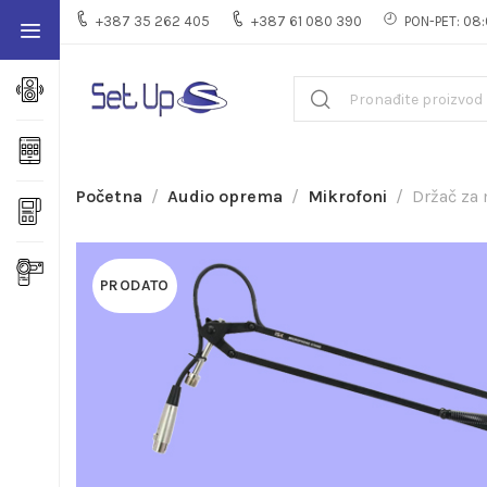
+387 35 262 405
+387 61 080 390
PON-PET: 08:
Početna
Audio oprema
Mikrofoni
Držač za
PRODATO