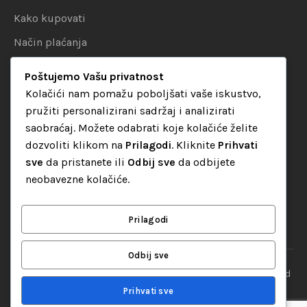
Kako kupovati
Način plaćanja
Uslovi dostave
Poštujemo Vašu privatnost
Politika privatnosti
Kolačići nam pomažu poboljšati vaše iskustvo,
pružiti personalizirani sadržaj i analizirati
KATEGORIJE
saobraćaj. Možete odabrati koje kolačiće želite
dozvoliti klikom na
Prilagodi
. Kliknite
Prihvati
Audio oprema
sve
da pristanete ili
Odbij sve
da odbijete
LED dekorativna rasvjeta
neobavezne kolačiće.
Rasvjeta za diskoteke
Video oprema
Prilagodi
Odbij sve
“Set Up S” d.o.o. Tuzla, sva prava pridržana
© 2026 || Designed
By
Web studio NESA
Prihvati sve