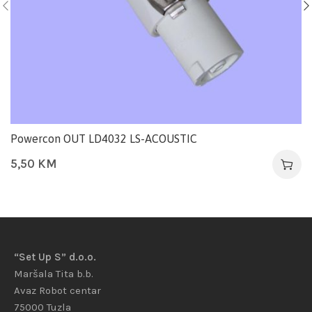
Powercon OUT LD4032 LS-ACOUSTIC
5,50
KM
“Set Up S” d.o.o.
Maršala Tita b.b.
Avaz Robot centar
75000 Tuzla