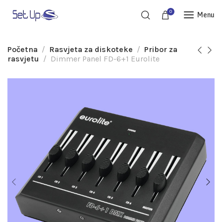
0
Menu
Početna
Rasvjeta za diskoteke
Pribor za
rasvjetu
Dimmer Panel FD-6+1 Eurolite