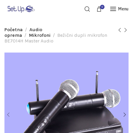
0
Menu
Početna
Audio
oprema
Mikrofoni
Bežični dupli mikrofon
BE7014H Master Audio