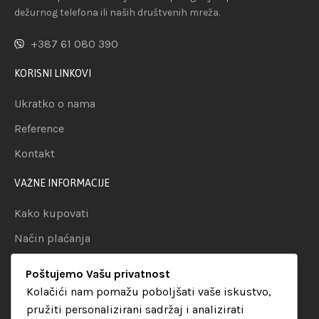
dežurnog telefona ili naših društvenih mreža.
+387 61 080 390
KORISNI LINKOVI
Ukratko o nama
Reference
Kontakt
VAŽNE INFORMACIJE
Kako kupovati
Način plaćanja
Uslovi dostave
Poštujemo Vašu privatnost
Politika privatnosti
Kolačići nam pomažu poboljšati vaše iskustvo,
pružiti personalizirani sadržaj i analizirati
KATEGORIJE