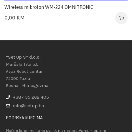
Wireless mikrofon WM-224 OMNITRONIC
0,00
KM
“Set Up S” d.o.o.
Maršala Tita b.b.
Avaz Robot centar
75000 Tuzla
Bosna i Hercegovina
+387 35 262 405
info@setup.ba
PODRŠKA KUPCIMA
Našim kupcima smo uvijek na raspolaganju – putem