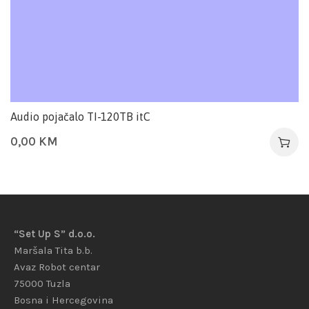
Audio pojačalo TI-120TB itC
0,00
KM
“Set Up S” d.o.o.
Maršala Tita b.b.
Avaz Robot centar
75000 Tuzla
Bosna i Hercegovina