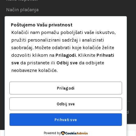
Način plaćanja
Uslovi dostave
Poštujemo Vašu privatnost
Politika privatnosti
Kolačići nam pomažu poboljšati vaše iskustvo,
pružiti personalizirani sadržaj i analizirati
KATEGORIJE
saobraćaj. Možete odabrati koje kolačiće želite
dozvoliti klikom na
Prilagodi
. Kliknite
Prihvati
Audio oprema
sve
da pristanete ili
Odbij sve
da odbijete
LED dekorativna rasvjeta
neobavezne kolačiće.
Rasvjeta za diskoteke
Video oprema
Prilagodi
Odbij sve
“Set Up S” d.o.o. Tuzla, sva prava pridržana
© 2026 || Designed
By
Web studio NESA
Prihvati sve
Powered by
0