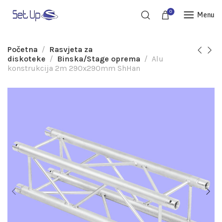
0
Menu
Početna
Rasvjeta za
diskoteke
Binska/Stage oprema
Alu
konstrukcija 2m 290x290mm ShHan