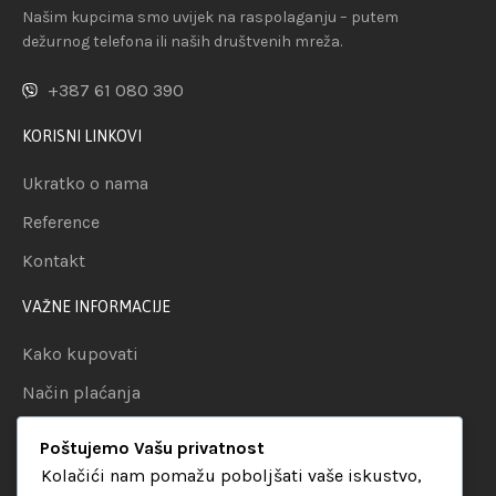
Našim kupcima smo uvijek na raspolaganju – putem
dežurnog telefona ili naših društvenih mreža.
+387 61 080 390
KORISNI LINKOVI
Ukratko o nama
Reference
Kontakt
VAŽNE INFORMACIJE
Kako kupovati
Način plaćanja
Uslovi dostave
Poštujemo Vašu privatnost
Politika privatnosti
Kolačići nam pomažu poboljšati vaše iskustvo,