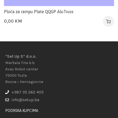
Ploča za rampu Plate QQGP AluTruss
0,00
KM
“Set Up S” d.o.o.
Maršala Tita b.b.
Avaz Robot centar
75000 Tuzla
Bosna i Hercegovina
+387 35 262 405
info@setup.ba
PODRŠKA KUPCIMA