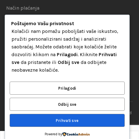
Način plaćanja
Uslovi dostave
Poštujemo Vašu privatnost
Politika privatnosti
Kolačići nam pomažu poboljšati vaše iskustvo,
pružiti personalizirani sadržaj i analizirati
KATEGORIJE
saobraćaj. Možete odabrati koje kolačiće želite
dozvoliti klikom na
Prilagodi
. Kliknite
Prihvati
Audio oprema
sve
da pristanete ili
Odbij sve
da odbijete
LED dekorativna rasvjeta
neobavezne kolačiće.
Rasvjeta za diskoteke
Video oprema
Prilagodi
Odbij sve
“Set Up S” d.o.o. Tuzla, sva prava pridržana
© 2026 || Designed
By
Web studio NESA
Prihvati sve
Powered by
0
Dodaj u korpu