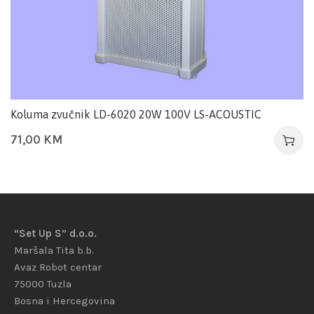
Koluma zvučnik LD-6020 20W 100V LS-ACOUSTIC
71,00
KM
“Set Up S” d.o.o.
Maršala Tita b.b.
Avaz Robot centar
75000 Tuzla
Bosna i Hercegovina