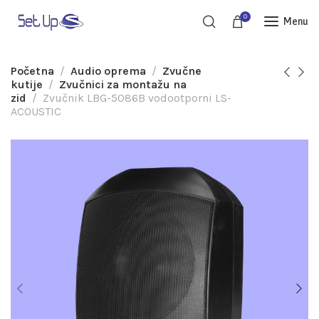
0
Menu
Početna
Audio oprema
Zvučne
kutije
Zvučnici za montažu na
zid
Zvučnik LBG-5086B vodootporni LS-
ACOUSTIC