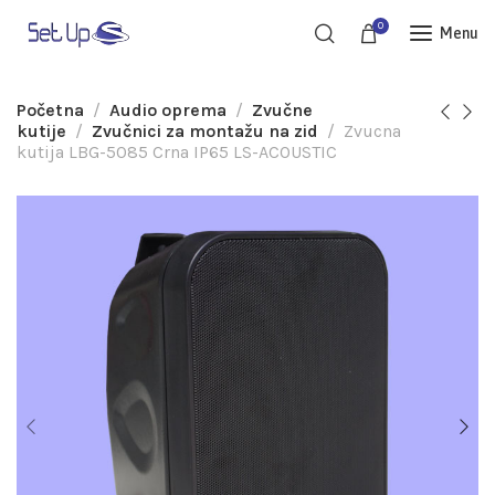
0
Menu
Početna
Audio oprema
Zvučne
kutije
Zvučnici za montažu na zid
Zvucna
kutija LBG-5085 Crna IP65 LS-ACOUSTIC