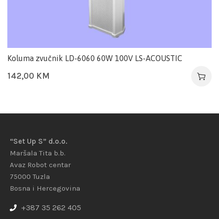
Koluma zvučnik LD-6060 60W 100V LS-ACOUSTIC
142,00
KM
“Set Up S” d.o.o.
Maršala Tita b.b.
Avaz Robot centar
75000 Tuzla
Bosna i Hercegovina
+387 35 262 405