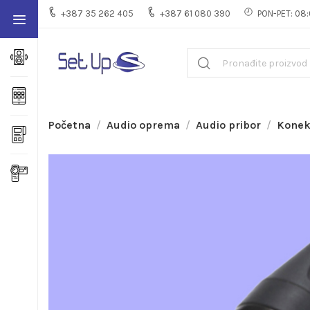
+387 35 262 405
+387 61 080 390
PON-PET: 08:
Početna
Audio oprema
Audio pribor
Konek