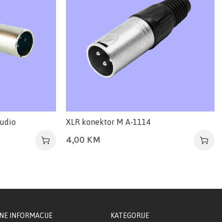
udio
XLR konektor M A-1114
4,00
KM
NE INFORMACIJE
KATEGORIJE