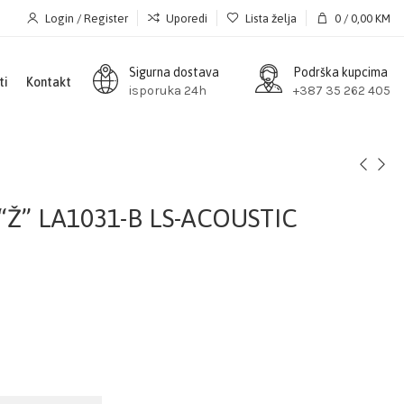
Login / Register
Uporedi
Lista želja
0
/
0,00
KM
Sigurna dostava
Podrška kupcima
ti
Kontakt
isporuka 24h
+387 35 262 405
“Ž” LA1031-B LS-ACOUSTIC