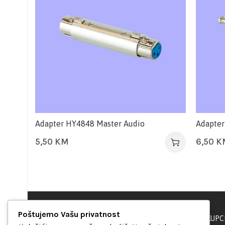
Adapter HY4848 Master Audio
Adapter
5,50
KM
6,50
K
Poštujemo Vašu privatnost
PODRŠKA KUPC
“Set Up S” d.o.o.