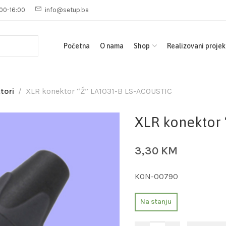
00-16:00
info@setup.ba
Početna
O nama
Shop
Realizovani projek
tori
XLR konektor “Ž” LA1031-B LS-ACOUSTIC
XLR konektor 
3,30
KM
KON-00790
Na stanju