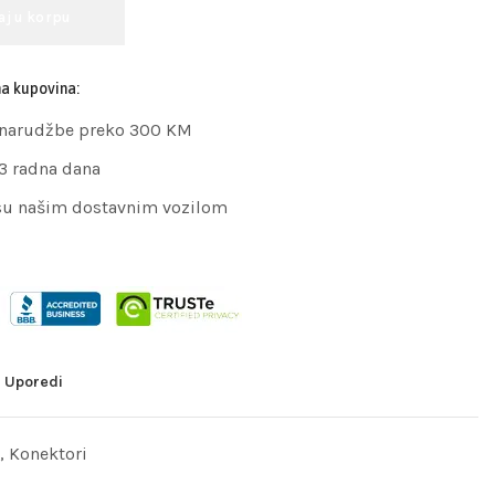
aj u korpu
na kupovina:
 narudžbe preko 300 KM
 3 radna dana
su našim dostavnim vozilom
Uporedi
,
Konektori