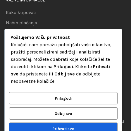
VAŽNE INFORMACIJE
Kako kupovati
Način plaćanja
Uslovi dostave
Poštujemo Vašu privatnost
Politika privatnosti
Kolačići nam pomažu poboljšati vaše iskustvo,
pružiti personalizirani sadržaj i analizirati
KATEGORIJE
saobraćaj. Možete odabrati koje kolačiće želite
dozvoliti klikom na
Prilagodi
. Kliknite
Prihvati
Audio oprema
sve
da pristanete ili
Odbij sve
da odbijete
LED dekorativna rasvjeta
neobavezne kolačiće.
Rasvjeta za diskoteke
Video oprema
Prilagodi
Odbij sve
“Set Up S” d.o.o. Tuzla, sva prava pridržana
© 2026 || Designed
By
Web studio NESA
Prihvati sve