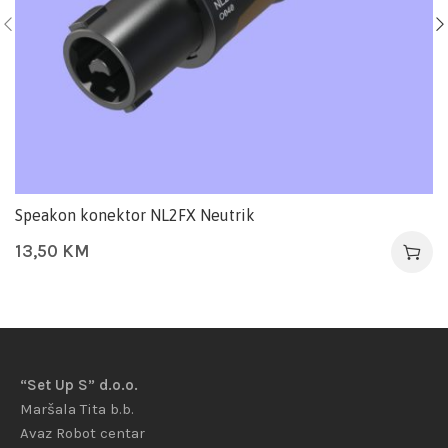
Speakon konektor NL2FX Neutrik
13,50
KM
“Set Up S” d.o.o.
Maršala Tita b.b.
Avaz Robot centar