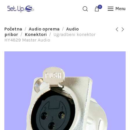
0
Menu
Početna
Audio oprema
Audio
pribor
Konektori
Ugradbeni konektor
HY4829 Master Audio