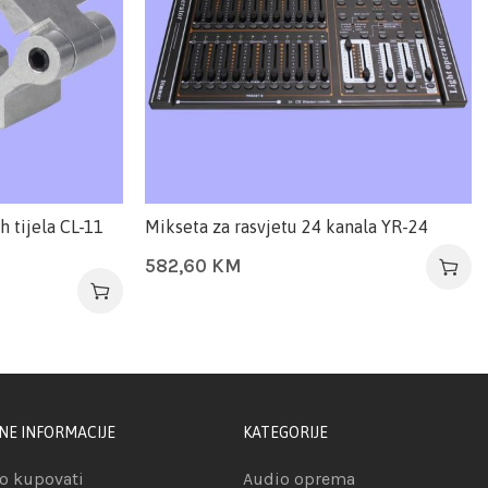
h tijela CL-11
Mikseta za rasvjetu 24 kanala YR-24
582,60
KM
NE INFORMACIJE
KATEGORIJE
o kupovati
Audio oprema