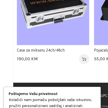
Case za miksetu 24ch/48ch
Pojačal
190,00
KM
55,00
Poštujemo Vašu privatnost
PODRŠKA KUPC
“Set Up S” d.o.o.
Kolačići nam pomažu poboljšati vaše iskustvo,
Maršala Tita b.b.
pružiti personalizirani sadržaj i analizirati
Našim kupcima 