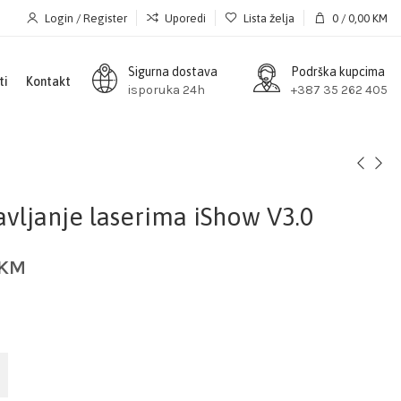
Login / Register
Uporedi
Lista želja
0
/
0,00
KM
Sigurna dostava
Podrška kupcima
ti
Kontakt
isporuka 24h
+387 35 262 405
avljanje laserima iShow V3.0
KM