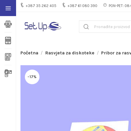
+387 35 262 405
+387 61 080 390
PON-PET: 08:
Početna
Rasvjeta za diskoteke
Pribor za ras
-17%