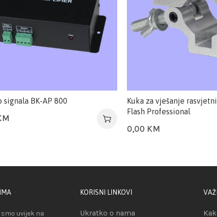
o signala BK-AP 800
Kuka za vješanje rasvjetni
Flash Professional
KM
0,00
KM
IMA
KORISNI LINKOVI
VAŽ
Ukratko o nama
Kak
smo uvijek na