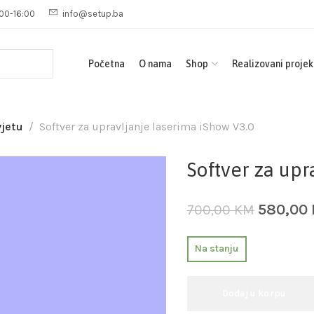
00-16:00
info@setup.ba
Početna
O nama
Shop
Realizovani projek
vjetu
Softver za upravljanje laserima iShow V3.0
Softver za upr
580,00
700,00
KM
Na stanju
Dodaj u korpu