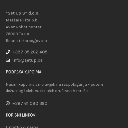
“Set Up S” d.o.o.
Maršala Tita b.b.
Avaz Robot centar
75000 Tuzla
Bosna i Hercegovina
+387 35 262 405
info@setup.ba
PODRŠKA KUPCIMA
Našim kupcima smo uvijek na raspolaganju – putem
dežurnog telefona ili naših društvenih mreža.
+387 61 080 390
KORISNI LINKOVI
Ukratko o nama