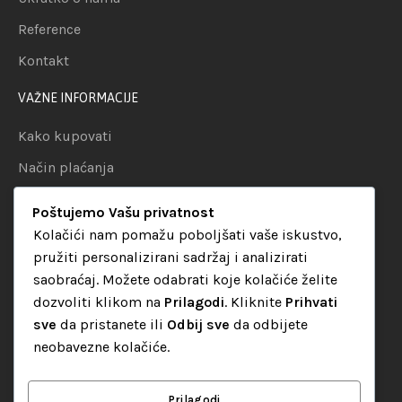
Reference
Kontakt
VAŽNE INFORMACIJE
Kako kupovati
Način plaćanja
Uslovi dostave
Poštujemo Vašu privatnost
Politika privatnosti
Kolačići nam pomažu poboljšati vaše iskustvo,
pružiti personalizirani sadržaj i analizirati
KATEGORIJE
saobraćaj. Možete odabrati koje kolačiće želite
dozvoliti klikom na
Prilagodi
. Kliknite
Prihvati
Audio oprema
sve
da pristanete ili
Odbij sve
da odbijete
LED dekorativna rasvjeta
neobavezne kolačiće.
Rasvjeta za diskoteke
Video oprema
Prilagodi