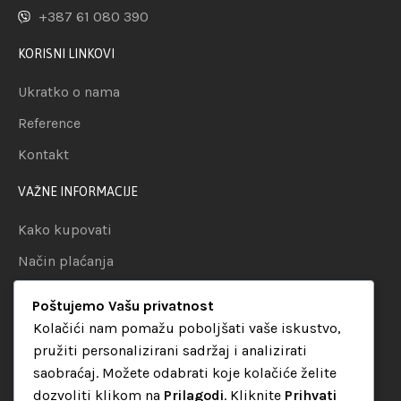
+387 61 080 390
KORISNI LINKOVI
Ukratko o nama
Reference
Kontakt
VAŽNE INFORMACIJE
Kako kupovati
Način plaćanja
Uslovi dostave
Poštujemo Vašu privatnost
Politika privatnosti
Kolačići nam pomažu poboljšati vaše iskustvo,
pružiti personalizirani sadržaj i analizirati
KATEGORIJE
saobraćaj. Možete odabrati koje kolačiće želite
dozvoliti klikom na
Prilagodi
. Kliknite
Prihvati
Audio oprema