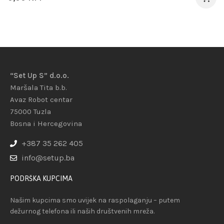
“Set Up S” d.o.o.
Maršala Tita b.b.
Avaz Robot centar
75000 Tuzla
Bosna i Hercegovina
+387 35 262 405
info@setup.ba
PODRŠKA KUPCIMA
Našim kupcima smo uvijek na raspolaganju – putem
dežurnog telefona ili naših društvenih mreža.