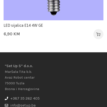
LED sijalica E14 4W GE
6,90
KM
“Set Up S” d.o.o.
Maršala Tita b.b.
Avaz Robot centar
75000 Tuzla
Bosna i Hercegovina
+387 35 262 405
info@setup.ba