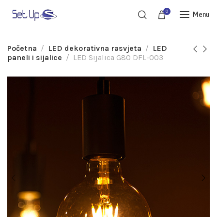
0
Menu
Početna
LED dekorativna rasvjeta
LED
paneli i sijalice
LED Sijalica G80 DFL-003