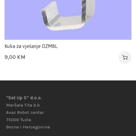
Kuka za vješanje DZM8L
9,00
KM
“Set Up S” d.o.o.
Maršala Tita b.b.
Avaz Robot centar
75000 Tuzla
Bosna i Hercegovina