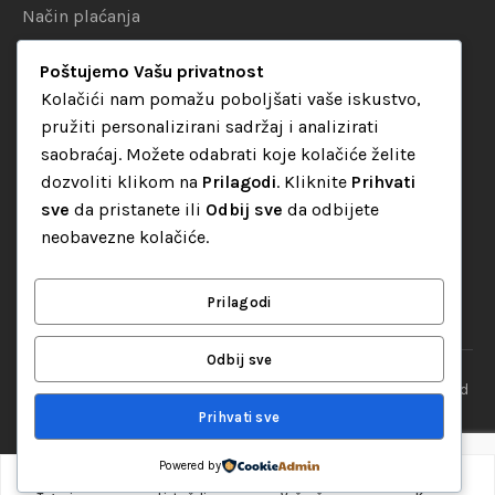
Način plaćanja
Uslovi dostave
Poštujemo Vašu privatnost
Politika privatnosti
Kolačići nam pomažu poboljšati vaše iskustvo,
pružiti personalizirani sadržaj i analizirati
KATEGORIJE
saobraćaj. Možete odabrati koje kolačiće želite
dozvoliti klikom na
Prilagodi
. Kliknite
Prihvati
Audio oprema
sve
da pristanete ili
Odbij sve
da odbijete
LED dekorativna rasvjeta
neobavezne kolačiće.
Rasvjeta za diskoteke
Video oprema
Prilagodi
Odbij sve
“Set Up S” d.o.o. Tuzla, sva prava pridržana
© 2026 || Designed
By
Web studio NESA
Prihvati sve
Powered by
0
Dodaj u korpu